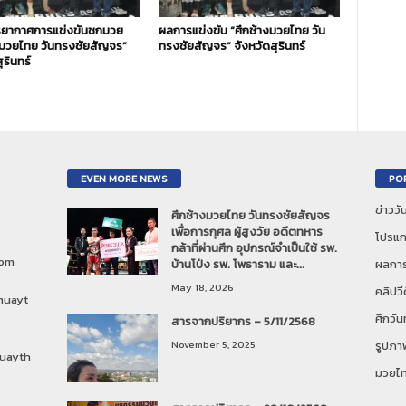
ยากาศการแข่งขันชกมวย
ผลการแข่งขัน “ศึกช้างมวยไทย วัน
งมวยไทย วันทรงชัยสัญจร”
ทรงชัยสัญจร” จังหวัดสุรินทร์
ุรินทร์
EVEN MORE NEWS
PO
ข่าวว
ศึกช้างมวยไทย วันทรงชัยสัญจร
เพื่อการกุศล ผู้สูงวัย อดีตทหาร
โปรแก
กล้าที่ผ่านศึก อุปกรณ์จำเป็นใช้ รพ.
com
บ้านโป่ง รพ. โพธาราม และ...
ผลการ
May 18, 2026
คลิปวี
muayt
ศึกวั
สารจากปริยากร – 5/11/2568
November 5, 2025
รูปภา
uayth
มวยไ