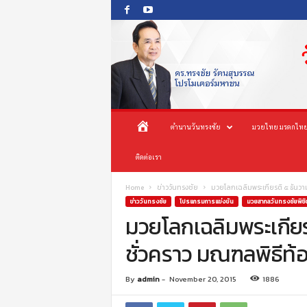
O
ห
ตำนานวันทรงชัย
มวยไทย มรดกไทย
n
e
น้
ติดต่อเรา
s
o
n
า
Home
ข่าววันทรงชัย
มวยโลกเฉลิมพระเกียรติ ๕ ธันว
g
ข่าววันทรงชัย
โปรแกรมการแข่งขัน
มวยสากลวันทรงชัยพิชิ
c
มวยโลกเฉลิมพระเกีย
แ
h
ชั่วคราว มณฑลพิธีท
a
ร
i
P
ก
By
admin
-
November 20, 2015
1886
r
o