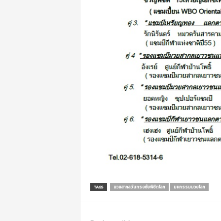
TAGS
มวยสากลวันทรงชัยพิชิตโลก
มหกรรมมวยโลก