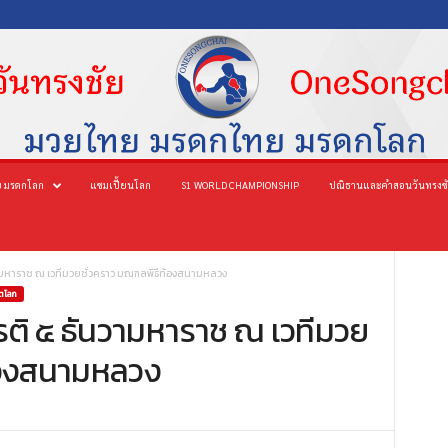
 มรดกโลก
แชมเปี้ยนโลก
S1 WORLD CHAMPIONSHIP
ปณิธานและคำสอนวันทรงช
ามหาราช ณ เวทีมวยชั่วคราว มณฑลพิธีท้องสนามหลวง
ตโลก
รติ ๕ ธันวามหาราช ณ เวทีมวย
้องสนามหลวง