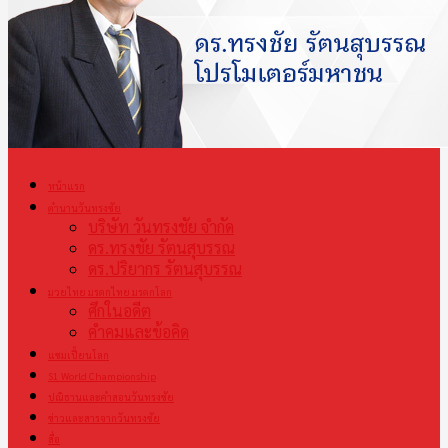
หน้าแรก
ตำนานวันทรงชัย
บริษัท วันทรงชัย จำกัด
ดร.ทรงชัย รัตนสุบรรณ
ดร.ปริยากร รัตนสุบรรณ
มวยไทย มรดกไทย มรดกโลก
ศึกในอดีต
คำคมและข้อคิด
แชมเปี้ยนโลก
S1 World Championship
ปณิธานและคำสอนวันทรงชัย
ข่าวและสารจากวันทรงชัย
สื่อ