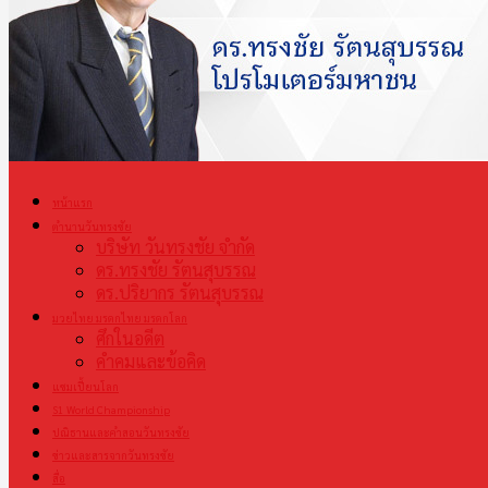
หน้าแรก
ตำนานวันทรงชัย
บริษัท วันทรงชัย จำกัด
ดร.ทรงชัย รัตนสุบรรณ
ดร.ปริยากร รัตนสุบรรณ
มวยไทย มรดกไทย มรดกโลก
ศึกในอดีต
คำคมและข้อคิด
แชมเปี้ยนโลก
S1 World Championship
ปณิธานและคำสอนวันทรงชัย
ข่าวและสารจากวันทรงชัย
สื่อ