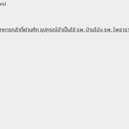
is1
หารกล้าที่ผ่านศึก อุปกรณ์จำเป็นใช้ รพ. บ้านโป่ง รพ. โพธารา