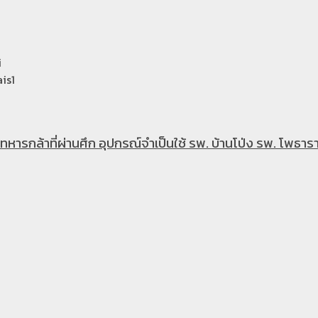
i
is1
หารกล้าที่ผ่านศึก อุปกรณ์จำเป็นใช้ รพ. บ้านโป่ง รพ. โพธารา