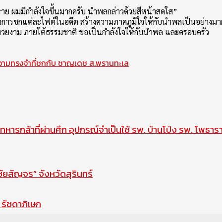
หาย ผมมีกำลังใจขึ้นมากครับ นำพลกล่าวด้วยสีหน้าสดใส”
่องราวการชกแต่ละไฟต์ในอดีต สร้างความภาคภูมิใจให้กับนำพลเป็นอย่างมา
างที่สวยงาม ภายใต้ธรรมชาติ ขอเป็นกำลังใจให้กับนำพล และครอบครัว
ความทรงจำที่ชกกับ ชาญเดช ส.พรานทะเล
ทหารกล้าที่ผ่านศึก อุปกรณ์จำเป็นใช้ รพ. บ้านโป่ง รพ. โพธาร
สัญจร” จังหวัดสุรินทร์
รัชดาภิเษก