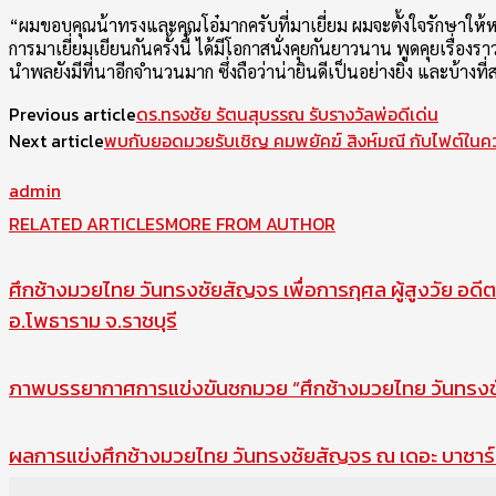
“ผมขอบคุณน้าทรงและคุณโอ๋มากครับที่มาเยี่ยม ผมจะตั้งใจรักษาให้
การมาเยี่ยมเยียนกันครั้งนี้ ได้มีโอกาสนั่งคุยกันยาวนาน พูดคุยเรื
นำพลยังมีที่นาอีกจำนวนมาก ซึ่งถือว่าน่ายินดีเป็นอย่างยิ่ง และบ้
Previous article
ดร.ทรงชัย รัตนสุบรรณ รับรางวัลพ่อดีเด่น
Next article
พบกับยอดมวยรับเชิญ คมพยัคฆ์ สิงห์มณี กับไฟต์ใน
admin
RELATED ARTICLES
MORE FROM AUTHOR
ศึกช้างมวยไทย วันทรงชัยสัญจร เพื่อการกุศล ผู้สูงวัย อดีต
อ.โพธาราม จ.ราชบุรี
ภาพบรรยากาศการแข่งขันชกมวย “ศึกช้างมวยไทย วันทรงชัย
ผลการแข่งศึกช้างมวยไทย วันทรงชัยสัญจร ณ เดอะ บาซาร์ 