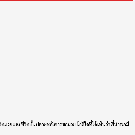
ิตมวยและชีวิตบั้นปลายหลังการชกมวย โอ๋ดีใจที่ได้เห็นว่าพี่นำพลมี