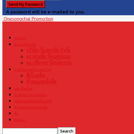
A password will be e-mailed to you.
Onesongchai Promotion
หน้าแรก
ตำนานวันทรงชัย
บริษัท วันทรงชัย จำกัด
ดร.ทรงชัย รัตนสุบรรณ
ดร.ปริยากร รัตนสุบรรณ
มวยไทย มรดกไทย มรดกโลก
ศึกในอดีต
คำคมและข้อคิด
แชมเปี้ยนโลก
S1 World Championship
ปณิธานและคำสอนวันทรงชัย
ข่าวและสารจากวันทรงชัย
สื่อ
ติดต่อเรา