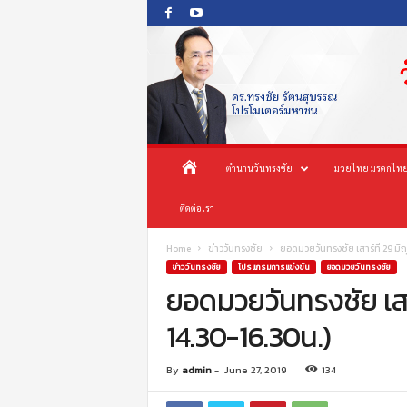
O
ห
ตำนานวันทรงชัย
มวยไทย มรดกไทย
n
e
น้
ติดต่อเรา
s
o
n
า
Home
ข่าววันทรงชัย
ยอดมวยวันทรงชัย เสาร์ที่ 29 มิ
g
ข่าววันทรงชัย
โปรแกรมการแข่งขัน
ยอดมวยวันทรงชัย
c
ยอดมวยวันทรงชัย เสาร
แ
h
14.30-16.30น.)
a
ร
i
P
ก
By
admin
-
June 27, 2019
134
r
o