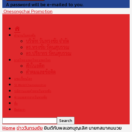
A password will be e-mailed to you.
Onesongchai Promotion
หน้า
แรก
ตำนานวันทรงชัย
บริษัท วันทรงชัย จำกัด
ดร.ทรงชัย รัตนสุบรรณ
ดร.ปริยากร รัตนสุบรรณ
มวยไทย มรดกไทย มรดกโลก
ศึกในอดีต
คำคมและข้อคิด
แชมเปี้ยนโลก
S1 World Championship
ปณิธานและคำสอนวันทรงชัย
ข่าวและสารจากวันทรงชัย
สื่อ
ติดต่อเรา
Home
ข่าววันทรงชัย
ยินดีกับพลเอกบุญเลิศ นายกสมาคมมวย