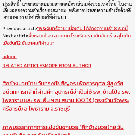
ประสิทธิ์ นายกสมาคมมวยสากลสมัครเล่นแห่งประเทศไทย ในงาน
เลี้ยงฉลองความสำเร็จของสมาคม หลังจากประสบความสำเร็จด้วยดี
จากมหกรรมกีฬาซีเกมส์ที่ผ่านมา
Previous article
“พระจันทร์ฉาย”เนื้อเต้น ได้ล้างตา”เมธี” 8 ธ.คนี้
Next article
ผึ้งหลวงป้อง สวยงาม โรงเรียนราวต้นจันทร์ จ.สุโขทัย
เมื่อวันที่2 ธันวาคมที่ผ่านมา
admin
RELATED ARTICLES
MORE FROM AUTHOR
ศึกช้างมวยไทย วันทรงชัยสัญจร เพื่อการกุศล ผู้สูงวัย
อดีตทหารกล้าที่ผ่านศึก อุปกรณ์จำเป็นใช้ รพ. บ้านโป่ง รพ.
โพธาราม และ รพ. อื่น ฯ ณ สนาม 100 ไร่ (ตรงข้ามวัดพระ
ศรีอารย์) อ.โพธาราม จ.ราชบุรี
ภาพบรรยากาศการแข่งขันชกมวย “ศึกช้างมวยไทย วัน