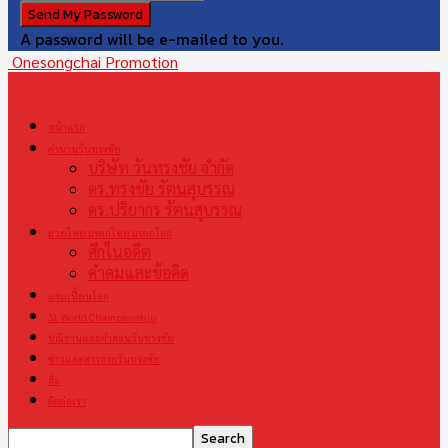
A password will be e-mailed to you.
Onesongchai Promotion
หน้าแรก
ตำนานวันทรงชัย
บริษัท วันทรงชัย จำกัด
ดร.ทรงชัย รัตนสุบรรณ
ดร.ปริยากร รัตนสุบรรณ
มวยไทย มรดกไทย มรดกโลก
ศึกในอดีต
คำคมและข้อคิด
แชมเปี้ยนโลก
S1 World Championship
ปณิธานและคำสอนวันทรงชัย
ข่าวและสารจากวันทรงชัย
สื่อ
ติดต่อเรา