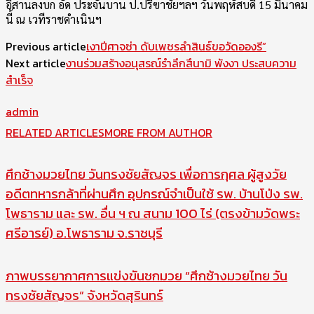
อีสานลงบก อัด ประจันบาน ป.ปรีฃาชัยฯลฯ วันพฤหัสบดี่ 15 มีนาคม
นี้ ณ เวทีราชดำเนินฯ
Previous article
เงาปีศาจซ่า ดับเพชรลำสินธ์ขอวัดอองรี”
Next article
งานร่วมสร้างอนุสรณ์รำลึกสึนามิ พังงา ประสบความ
สำเร็จ
admin
RELATED ARTICLES
MORE FROM AUTHOR
ศึกช้างมวยไทย วันทรงชัยสัญจร เพื่อการกุศล ผู้สูงวัย
อดีตทหารกล้าที่ผ่านศึก อุปกรณ์จำเป็นใช้ รพ. บ้านโป่ง รพ.
โพธาราม และ รพ. อื่น ฯ ณ สนาม 100 ไร่ (ตรงข้ามวัดพระ
ศรีอารย์) อ.โพธาราม จ.ราชบุรี
ภาพบรรยากาศการแข่งขันชกมวย “ศึกช้างมวยไทย วัน
ทรงชัยสัญจร” จังหวัดสุรินทร์