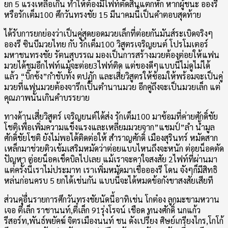
ยก 5 แรงเหลือเกิน ทำให้ต้องมีไฟท์ตัดสินแตกหัก หากผู้ชนะ อองรี
หรือรักเต็ม100 ศึกวันทรงชัย 15 มีนาคมนี้เป็นคำตอบสุดท้าย
ได้รับการยกย่องว่าเป็นคู่สุดยอดมวยเล็กที่ต่อยกันมันส์ระเบิดจริงๆ
อองรี ซินบีมวยไทย กับ รักเต็ม100 วิสูตรเจริญยนต์ โปรโมเตอร์
มหาชนทรงชัย รัตนสุบรรณ มองเป็นการสร้างมวยต้องต่อยให้แฟน
มวยได้ชมอีกไฟท์แม้จะต่อย3ไฟท์ติด แต่ของดีๆแบบนี้ไม่ดูไม่ได้
แล้ว “บิ๊กซ้ง”กำชับทั้ง ตปฏัก และเสี่ยวิสูตรให้ซ้อมให้พร้อมจะเป็นคู่
มวยที่แฟนมวยต้องจารึกเป็นตำนานมวย อีกคู่ถึงจะเป็นมวยเล็ก แต่
คุณภาพนั้นเกินคำบรรยาย
ทางด้านเสี่ยวิสูตร์ เจริญยนต์ได้ส่ง รักเต็ม100 มาซ้อมที่ค่ายศักดิ์ชัย
โชติเพื่อเพิ่มความแข็งแรงและเหลี่ยมมวยจาก”แชมป์”ลำ น้ำมูล
ศักดิ์ชัยโชติ ยังไม่พอได้ติดต่อให้ สำราญศักดิ์ เมืองสุรินทร์ หมัดสาก
เหล็กมาช่วยติวเข้มเสริมหมัดว่าต่อยแบบไหนถึงจะหนัก ต่อยน็อคตัด
ปัญหา ต่อยน็อคเช็คบิลไปเลย แม้เราจะคาใจสงสัย 2ไฟท์ที่ผ่านมา
แต่ครั้งนี้เราไม่ประมาท เราเพิ่มหมัดมาเชื่ออองรี โดน จังๆก็มีสิทธิ
หล่นก่อนครบ 5 ยกได้เช่นกัน แบบนี้จะได้หมดข้อกังขาสงสัยเสียที
ส่วนคุ่อื่นรายการศึกวันทรงชัยนัดนี้อาทิเช่น โกต๋อง ลูกมะขามหวาน
เจอ ตี๋เล็ก ราชานนท์,ตี๋เล็ก 91รุ่งโรจน์ เชือด ทนงศักดิ์ นกแก้ว
รีสอร์ท,พันธ์พยัคฆ์ จิตรเมืองนนท์ ชน ดังเปรี้ยง ศิษย์เกรียงไกร,โกโก้