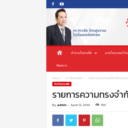
O
ห
ตำนานวันทรงชัย
มวยไทย มรดกไทย
n
e
น้
ติดต่อเรา
s
o
n
า
Home
ข่าววันทรงชัย
g
ข่าววันทรงชัย
c
แ
h
a
ร
By
admin
-
April 12, 2014
705
i
P
ก
r
o