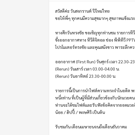
m
o
สวัสดีค่ะ วันสงกรานต์ ปีใหม่ไทย
t
ขอให้พี่ๆ ทุกคนมีความสุขมากๆ สุขภาพแข็งแร
i
o
ทางศึกวันทรงชัย ขอเชิญทุกท่านชม รายการทีว
n
ซึ่งออกอากาศทาง ทีวีดิจิตอล ช่อง พีพีทีวี PP
โปรโมเตอร์ทรงชัย และคุณสมิงขาว พาระลึกคว
ออกอากาศ (First Run) วันศุกร์ เวลา 22.30-23
(Rerun) วันเสาร์ เวลา 03.00-04.00 น.
(Rerun) วันอาทิตย์ 23.30-00.00 น.
รายการนี้เป็นการนำไฟต์ความทรงจำในอดีต พร้
หนึ่งท่าน ที่เป็นผู้ที่มีส่วนเกี่ยวข้องกับนักมวยคน
ท่านจะได้ชมไฟต์และรับฟังข้อคิดจากยอดมวยศึกว
น้อย / ฮิปปี้ / พงษศิริ เป็นต้น
รับชมกัน เดือนเมษายนจนถึงเดือนธันวาคม