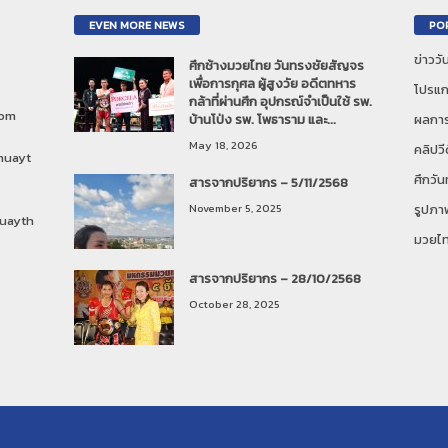
EVEN MORE NEWS
PO
ข่าวว
ศึกช้างมวยไทย วันทรงชัยสัญจร
เพื่อการกุศล ผู้สูงวัย อดีตทหาร
โปรแก
กล้าที่ผ่านศึก อุปกรณ์จำเป็นใช้ รพ.
com
บ้านโป่ง รพ. โพธาราม และ...
ผลการ
May 18, 2026
คลิปวี
muayt
ศึกวั
สารจากปริยากร – 5/11/2568
November 5, 2025
รูปภา
uayth
มวยไ
สารจากปริยากร – 28/10/2568
October 28, 2025