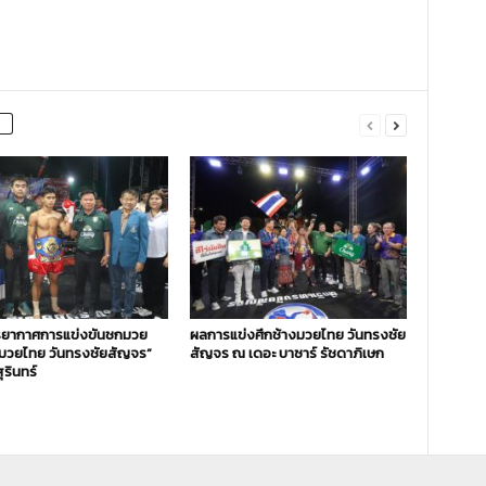
ยากาศการแข่งขันชกมวย
ผลการแข่งศึกช้างมวยไทย วันทรงชัย
งมวยไทย วันทรงชัยสัญจร”
สัญจร ณ เดอะ บาซาร์ รัชดาภิเษก
ุรินทร์