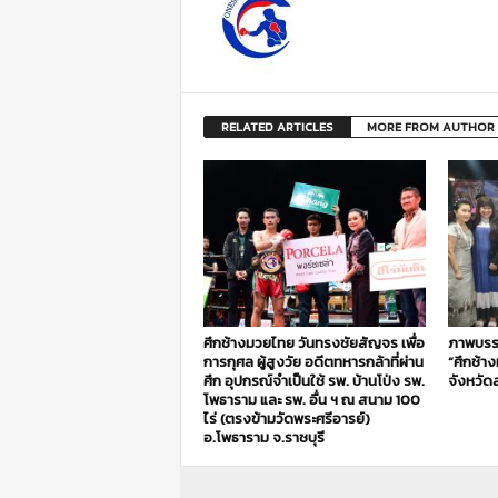
RELATED ARTICLES
MORE FROM AUTHOR
ศึกช้างมวยไทย วันทรงชัยสัญจร เพื่อ
ภาพบรร
การกุศล ผู้สูงวัย อดีตทหารกล้าที่ผ่าน
“ศึกช้า
ศึก อุปกรณ์จำเป็นใช้ รพ. บ้านโป่ง รพ.
จังหวัดส
โพธาราม และ รพ. อื่น ฯ ณ สนาม 100
ไร่ (ตรงข้ามวัดพระศรีอารย์)
อ.โพธาราม จ.ราชบุรี