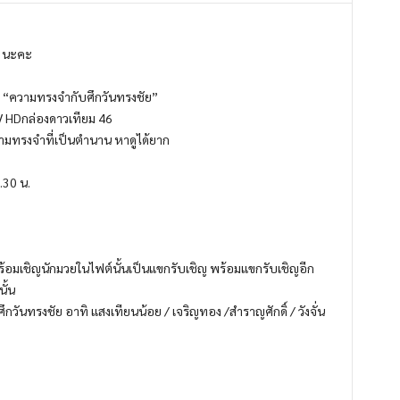
ง นะคะ
ี “ความทรงจำกับศึกวันทรงชัย”
TV HDกล่องดาวเทียม 46
ามทรงจำที่เป็นตำนาน หาดูได้ยาก
.30 น.
อมเชิญนักมวยในไฟต์นั้นเป็นแขกรับเชิญ พร้อมแขกรับเชิญอีก
นั้น
ันทรงชัย อาทิ แสงเทียนน้อย / เจริญทอง /สำราญศักดิ์ / วังจั่น