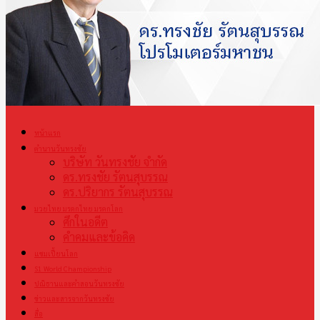
หน้าแรก
ตำนานวันทรงชัย
บริษัท วันทรงชัย จำกัด
ดร.ทรงชัย รัตนสุบรรณ
ดร.ปริยากร รัตนสุบรรณ
มวยไทย มรดกไทย มรดกโลก
ศึกในอดีต
คำคมและข้อคิด
แชมเปี้ยนโลก
S1 World Championship
ปณิธานและคำสอนวันทรงชัย
ข่าวและสารจากวันทรงชัย
สื่อ