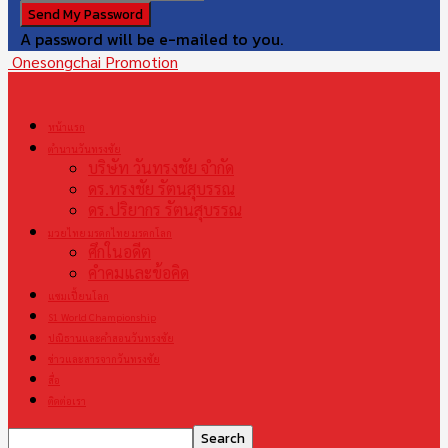
A password will be e-mailed to you.
Onesongchai Promotion
หน้าแรก
ตำนานวันทรงชัย
บริษัท วันทรงชัย จำกัด
ดร.ทรงชัย รัตนสุบรรณ
ดร.ปริยากร รัตนสุบรรณ
มวยไทย มรดกไทย มรดกโลก
ศึกในอดีต
คำคมและข้อคิด
แชมเปี้ยนโลก
S1 World Championship
ปณิธานและคำสอนวันทรงชัย
ข่าวและสารจากวันทรงชัย
สื่อ
ติดต่อเรา