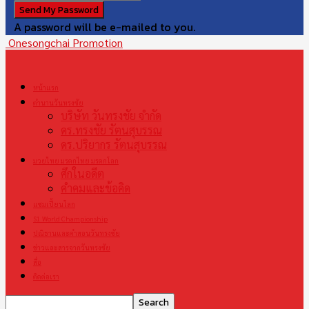
A password will be e-mailed to you.
Onesongchai Promotion
หน้าแรก
ตำนานวันทรงชัย
บริษัท วันทรงชัย จำกัด
ดร.ทรงชัย รัตนสุบรรณ
ดร.ปริยากร รัตนสุบรรณ
มวยไทย มรดกไทย มรดกโลก
ศึกในอดีต
คำคมและข้อคิด
แชมเปี้ยนโลก
S1 World Championship
ปณิธานและคำสอนวันทรงชัย
ข่าวและสารจากวันทรงชัย
สื่อ
ติดต่อเรา