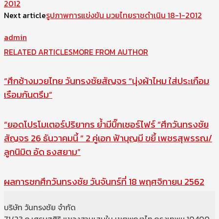
2012
Next article
รูปภาพการแข่งขัน มวยไทยราชดำเนิน 18-1-2012
admin
RELATED ARTICLES
MORE FROM AUTHOR
“ศึกช้างมวยไทย วันทรงชัยสัญจร “นุ่งผ้าไหม ใส่ประเกือม
เรือมกันตรึม”
“ยอดโปรโมเตอร์ปริยากร ย้ำมีบิ๊กเซอร์ไฟร์ “ศึกวันทรงชัย
สัญจร 26 ธันวาคมนี้ ” 2 คู่เอก ฟ้าบุญมี ขยี้ เพชรสุพรรณ/
ลูกนิมิต อัด ธงสยาม”
ผลการชกศึกวันทรงชัย วันจันทร์ที่ 18 พฤศจิกายน 2562
บริษัท วันทรงชัย จำกัด