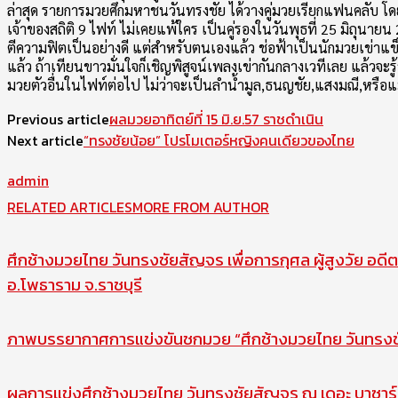
ล่าสุด รายการมวยศึกมหาชนวันทรงชัย ได้วางคู่มวยเรียกแฟนคลับ โดยว
เจ้าของสถิติ 9 ไฟท์ ไม่เคยแพ้ใคร เป็นคู่รองในวันพุธที่ 25 มิถุนายน
ตีความฟิตเป็นอย่างดี แต่สำหรับตนเองแล้ว ช่อฟ้าเป็นนักมวยเข่าแข็งแ
แล้ว ถ้าเทียนขาวมั่นใจก็เชิญพิสูจน์เพลงเข่ากันกลางเวทีเลย แล้วจะร
มวยตัวอื่นในไฟท์ต่อไป ไม่ว่าจะเป็นลำน้ำมูล,ธนญชัย,แสงมณี,หรือแม
Previous article
ผลมวยอาทิตย์ที่ 15 มิ.ย.57 ราชดำเนิน
Next article
“ทรงชัยน้อย” โปรโมเตอร์หญิงคนเดียวของไทย
admin
RELATED ARTICLES
MORE FROM AUTHOR
ศึกช้างมวยไทย วันทรงชัยสัญจร เพื่อการกุศล ผู้สูงวัย อดีต
อ.โพธาราม จ.ราชบุรี
ภาพบรรยากาศการแข่งขันชกมวย “ศึกช้างมวยไทย วันทรงชัย
ผลการแข่งศึกช้างมวยไทย วันทรงชัยสัญจร ณ เดอะ บาซาร์ 