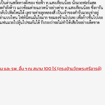
รมาเป็นด่านสกัดทางดังของ ช่อฟ้า ท.แสงเทียนน้อย นักมวยฟอร์มสด
ลังสดกำลังห้าว แถวซ้อมค่ายแถวหน้าอย่างค่าย ท.แสงเทียนน้อย ซึ่งการัน
ลับไปคิดใหม่ได้ เพราะค่ายลูกคลองสี่ เป็นเจ้าของตำรับมวยเข่าอยู่
่ยมเข่าแบบไหน ไฟท์นี้ตนมั่นใจมาก ขอมองข้ามไปเลย เพื่อก้าวขึ้นไปเจอ
้แฟนมวยไปลุ้นไปชมกันได้ รับรองว่าจะไม่ทำให้เสียใจอย่างเด็ดขาด
าม และ รพ. อื่น ฯ ณ สนาม 100 ไร่ (ตรงข้ามวัดพระศรีอารย์)