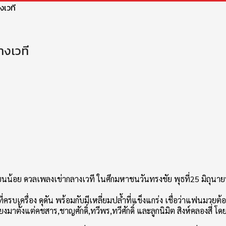
งเวที
างเวที
ยนน้อย ดวลเพลงเข่ากลางเวที ในศึกมหาชนวันทรงชัย พุธที่25 มิถุนายน 25
รบเครื่อง ดุดัน พร้อมกับมีเหลี่ยมปล้ำที่แข็งแกร่ง เชื่อว่าแฟนมวยต้อ
ตั้งแต่คชสาร,ชาญศักดิ์,ทวีพร,ทวีศักดิ์ และลูกนิมิต สิงห์คลองสี่ โ