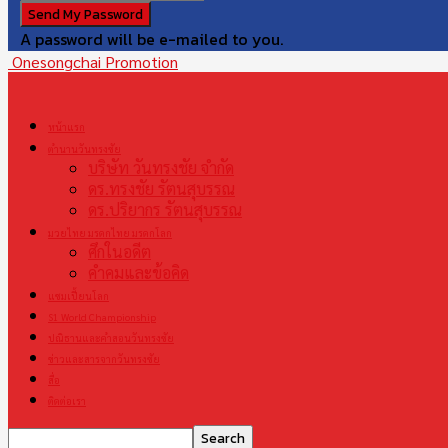
A password will be e-mailed to you.
Onesongchai Promotion
หน้าแรก
ตำนานวันทรงชัย
บริษัท วันทรงชัย จำกัด
ดร.ทรงชัย รัตนสุบรรณ
ดร.ปริยากร รัตนสุบรรณ
มวยไทย มรดกไทย มรดกโลก
ศึกในอดีต
คำคมและข้อคิด
แชมเปี้ยนโลก
S1 World Championship
ปณิธานและคำสอนวันทรงชัย
ข่าวและสารจากวันทรงชัย
สื่อ
ติดต่อเรา