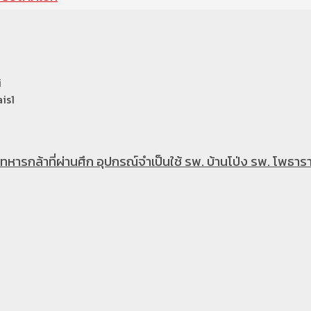
i
is1
หารกล้าที่ผ่านศึก อุปกรณ์จำเป็นใช้ รพ. บ้านโป่ง รพ. โพธารา