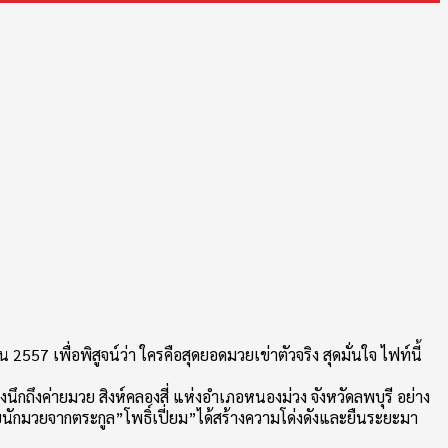
57 เพื่อพิสูจน์ว่า ใครคือสุดยอดมวยเข่าตัวจริง สุดมั่นใจ ไฟท์นี้
งนึกถึงค่ายมวย สิงห์คลองสี่ แห่งอำเภอหนองม่วง จังหวัดลพบุรี อย่าง
ดยนักมวยจากตระกูล”โพธิ์เปี่ยม”ได้สร้างความโด่งดังและยืนระยะมา