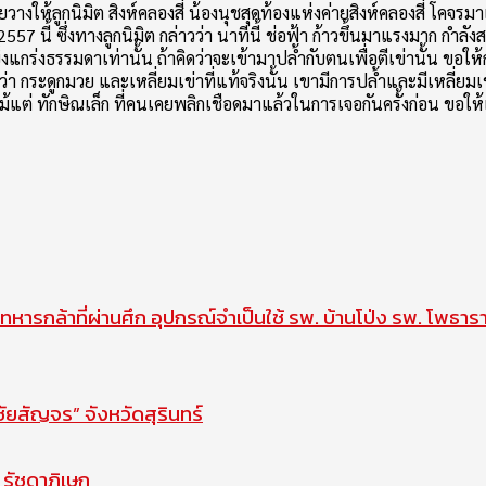
างให้ลูกนิมิต สิงห์คลองสี่ น้องนุชสุดท้องแห่งค่ายสิงห์คลองสี่ โคจ
 2557 นี้ ซึ่งทางลูกนิมิต กล่าวว่า นาทีนี้ ช่อฟ้า ก้าวขึ้นมาแรงมาก กำ
กร่งธรรมดาเท่านั้น ถ้าคิดว่าจะเข้ามาปล้ำกับตนเพื่อตีเข่านั้น ขอให้ก
ู้ว่า กระดูกมวย และเหลี่ยมเข่าที่แท้จริงนั้น เขามีการปล้ำและมีเหลี
้แต่ ทักษิณเล็ก ที่คนเคยพลิกเชือดมาแล้วในการเจอกันครั้งก่อน ขอให
ทหารกล้าที่ผ่านศึก อุปกรณ์จำเป็นใช้ รพ. บ้านโป่ง รพ. โพธาร
สัญจร” จังหวัดสุรินทร์
รัชดาภิเษก