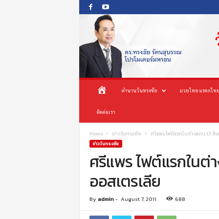
O
ห
ตำนานวันทรงชัย
มวยไทย มรดกไทย
n
e
น้
ติดต่อเรา
s
o
n
า
Home
ข่าววันทรงชัย
ศรีแพร ไฟต์แรกในต่างแดน 13 สิง
g
ข่าววันทรงชัย
c
ศรีแพร ไฟต์แรกในต่า
แ
h
ออสเตรเลีย
a
ร
i
P
ก
By
admin
-
August 7, 2011
688
r
o