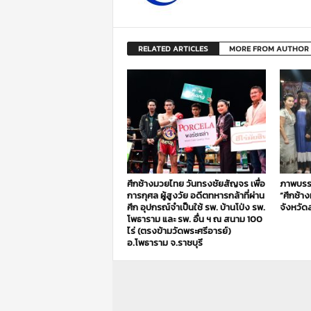
RELATED ARTICLES
MORE FROM AUTHOR
ศึกช้างมวยไทย วันทรงชัยสัญจร เพื่อ
ภาพบรร
การกุศล ผู้สูงวัย อดีตทหารกล้าที่ผ่าน
“ศึกช้า
ศึก อุปกรณ์จำเป็นใช้ รพ. บ้านโป่ง รพ.
จังหวัดส
โพธาราม และ รพ. อื่น ฯ ณ สนาม 100
ไร่ (ตรงข้ามวัดพระศรีอารย์)
อ.โพธาราม จ.ราชบุรี