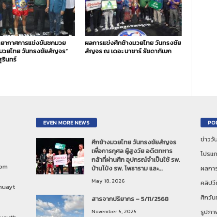
ยากาศการแข่งขันชกมวย
ผลการแข่งศึกช้างมวยไทย วันทรงชัย
งมวยไทย วันทรงชัยสัญจร”
สัญจร ณ เดอะ บาซาร์ รัชดาภิเษก
ุรินทร์
EVEN MORE NEWS
PO
ข่าวว
ศึกช้างมวยไทย วันทรงชัยสัญจร
เพื่อการกุศล ผู้สูงวัย อดีตทหาร
โปรแก
กล้าที่ผ่านศึก อุปกรณ์จำเป็นใช้ รพ.
com
บ้านโป่ง รพ. โพธาราม และ...
ผลการ
May 18, 2026
คลิปวี
muayt
ศึกวั
สารจากปริยากร – 5/11/2568
November 5, 2025
รูปภา