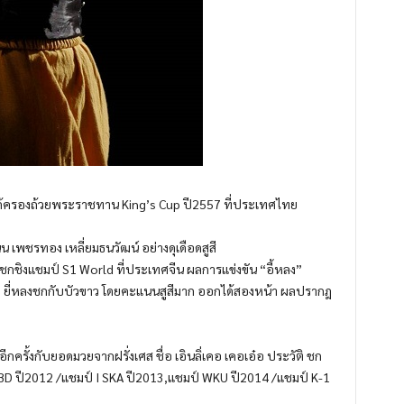
” ได้ครองถ้วยพระราชทาน King’s Cup ปี2557 ที่ประเทศไทย
น เพชรทอง เหลี่ยมธนวัฒน์ อย่างดุเดือดสูสี
ง ชกชิงแชมป์ S1 World ที่ประเทศจีน ผลการแข่งขัน “อี้หลง”
แล้ว ยี่หลงชกกับบัวขาว โดยคะแนนสูสีมาก ออกได้สองหน้า ผลปรากฎ
ีกครั้งกับยอดมวยจากฝรั่งเศส ชื่อ เอินลิ่เคอ เคอเอ๋อ ประวัติ ชก
TBD ปี2012 /แชมป์ I SKA ปี2013,แชมป์ WKU ปี2014 /แชมป์ K-1