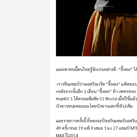
และเขาคนนี้คนไทยรู้จักเปนอย่างดี -“อี้หลง
-การชิงแชมป์ว่างเอสวันเวริด “อี้หลง” แพ้คะแน
•หลังจากนั้นอีก 2 เดือน “อี้หลง” ท้า เพชรทอ
ชนะKO 1 ได้ครองเข็มขัด S1 World เมื่อปีที่
บัวขาวชนะคะแนน โดยบัวขาวแตกที่หัว2เข็ม
และรายการครั้งนี้ ยี่หลงจะป้องกันแชมป์เอสวันอ
49 ครั้ง ชนะ 39 แพ้ 9 เสมอ 1 ko 27 แชมป์ M
MAX ปี2014