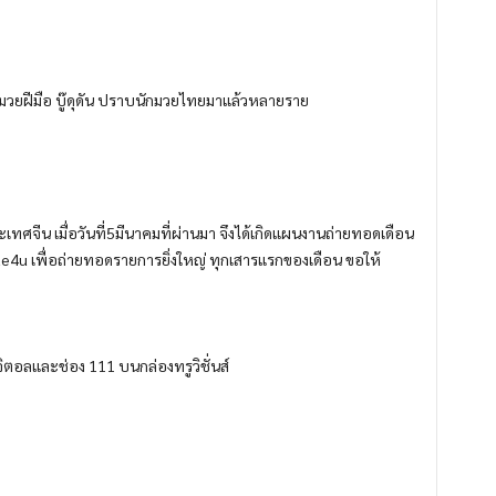
็นมวยฝีมือ บู๊ดุดัน ปราบนักมวยไทยมาแล้วหลายราย
จีน เมื่อวันที่5มีนาคมที่ผ่านมา จึงได้เกิดแผนงานถ่ายทอดเดือน
ue4u เพื่อถ่ายทอดรายการยิ่งใหญ่ ทุกเสารแรกของเดือน ขอให้
จิตอลและช่อง 111 บนกล่องทรูวิชั่นส์