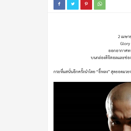
m
o
t
i
o
n
2 เมษาย
Glory 
ออกอากาศทางส
บนกล่องดิจิตอลและช่อง 
กระหึ่มสนั่นอีกครั้งนำโดย “อี้หลง” สุดยอดมวย