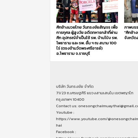
ศึกช้างมวยไทย วันทรงชัยสัญจร เพื่อ
ภาพบรร
การกุศล ผู้สูงวัย อดีตทหารกล้าที่ผ่าน
“ศึกช้า
ศึก อุปกรณ์จำเป็นใช้ รพ. บ้านโป่ง รพ.
จังหวัดส
โพธาราม และ รพ. อื่น ฯ ณ สนาม 100
ไร่ (ตรงข้ามวัดพระศรีอารย์)
อ.โพธาราม จ.ราชบุรี
บริษัท วันทรงชัย จำกัด
71/23 ถ.เศรษฐศิริ แขวงสามเสนใน เขตพญาไท
กรุงเทพฯ 10400
Contact us: onesongchaimuaythai@gmail.
Youtube :
https://www.youtube.com/@onesongchai
hai
Facebook :