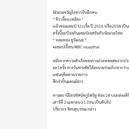
นักมวยขวัญใจชาวจีนอีกคน
“ ชิว เจี้ยน เหลียง ”
•เจ้าของแชมป์ S1เวริ์ด ปี 2016 หรือ2558 เป
ครั้งนี้จะป้องกันแชมป์เอสวันกับนักมวยไทย
“ จอมทอง ชูวัฒนะ ”
•แชมปเปี้ยน WBC muaythai
หลังจากความสำเร็จของการถ่ายทอดสดจากประเทศ
ละ1ครั้ง ทางวันทรงชัยได้ลงนามร่วมกับทาง Tr
แฟนๆติดตามรายการ
ศึกกำปั้นแดนมังกร
ทางสถานีโทรทัศน์ทรูโฟร์ยู ช่อง 24 บนกล่องดิ
เสาร์ที่ 2 เมษายน 21.30น.เป็นต้นไป
ปริยากร รัตนสุบรรณ กล่าว