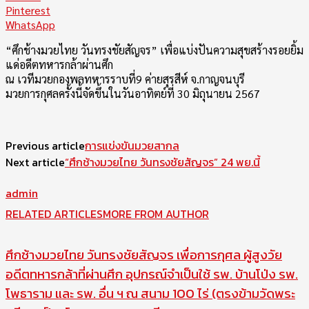
Pinterest
WhatsApp
“ศึกช้างมวยไทย วันทรงชัยสัญจร” เพื่อแบ่งปันความสุขสร้างรอยยิ้ม
แด่อดีตทหารกล้าผ่านศึก
ณ เวทีมวยกองพลทหารราบที่9 ค่ายสุรสีห์ จ.กาญจนบุรี
มวยการกุศลครั้งนี้จัดขึ้นในวันอาทิตย์ที่ 30 มิถุนายน 2567
Previous article
การแข่งขันมวยสากล
Next article
“ศึกช้างมวยไทย วันทรงชัยสัญจร” 24 พย.นี้
admin
RELATED ARTICLES
MORE FROM AUTHOR
ศึกช้างมวยไทย วันทรงชัยสัญจร เพื่อการกุศล ผู้สูงวัย
อดีตทหารกล้าที่ผ่านศึก อุปกรณ์จำเป็นใช้ รพ. บ้านโป่ง รพ.
โพธาราม และ รพ. อื่น ฯ ณ สนาม 100 ไร่ (ตรงข้ามวัดพระ