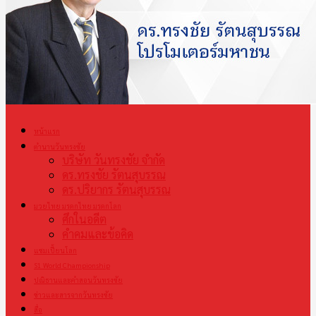
หน้าแรก
ตำนานวันทรงชัย
บริษัท วันทรงชัย จำกัด
ดร.ทรงชัย รัตนสุบรรณ
ดร.ปริยากร รัตนสุบรรณ
มวยไทย มรดกไทย มรดกโลก
ศึกในอดีต
คำคมและข้อคิด
แชมเปี้ยนโลก
S1 World Championship
ปณิธานและคำสอนวันทรงชัย
ข่าวและสารจากวันทรงชัย
สื่อ