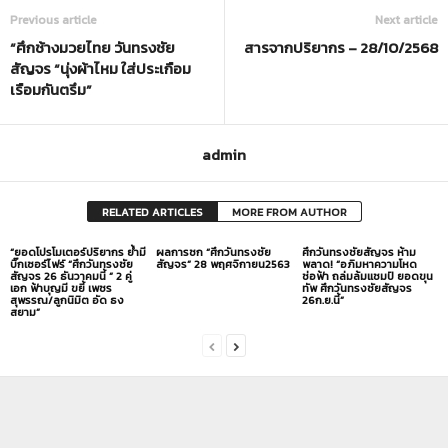
Previous article
Next article
“ศึกช้างมวยไทย วันทรงชัย
สารจากปริยากร – 28/10/2568
สัญจร “นุ่งผ้าไหม ใส่ประเกือม
เรือมกันตรึม”
admin
RELATED ARTICLES
MORE FROM AUTHOR
“ยอดโปรโมเตอร์ปริยากร ย้ำมี
ผลการชก “ศึกวันทรงชัย
ศึกวันทรงชัยสัญจร ห้าม
บิ๊กเซอร์ไฟร์ “ศึกวันทรงชัย
สัญจร” 28 พฤศจิกายน2563
พลาด! “อภิมหาความโหด
สัญจร 26 ธันวาคมนี้ ” 2 คู่
ช่อฟ้า ถล่มล้มแชมป์ ยอดขุน
เอก ฟ้าบุญมี ขยี้ เพชร
ทัพ ศึกวันทรงชัยสัญจร
สุพรรณ/ลูกนิมิต อัด ธง
26ก.ย.นี้”
สยาม”