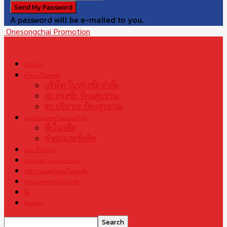
A password will be e-mailed to you.
Onesongchai Promotion
หน้าแรก
ตำนานวันทรงชัย
บริษัท วันทรงชัย จำกัด
ดร.ทรงชัย รัตนสุบรรณ
ดร.ปริยากร รัตนสุบรรณ
มวยไทย มรดกไทย มรดกโลก
ศึกในอดีต
คำคมและข้อคิด
แชมเปี้ยนโลก
S1 World Championship
ปณิธานและคำสอนวันทรงชัย
ข่าวและสารจากวันทรงชัย
สื่อ
ติดต่อเรา