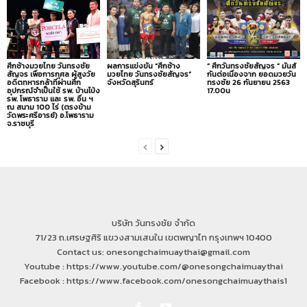
ศึกช้างมวยไทย วันทรงชัย
ผลการแข่งขัน “ศึกช้าง
” ศึกวันทรงชัยสัญจร ” มันส์
สัญจร เพื่อการกุศล ผู้สูงวัย
มวยไทย วันทรงชัยสัญจร”
กันต่อเนื่องจาก ยอดมวยวัน
อดีตทหารกล้าที่ผ่านศึก
จังหวัดสุรินทร์
ทรงชัย 26 กันยายน 2563
อุปกรณ์จำเป็นใช้ รพ. บ้านโป่ง
17.00น
รพ. โพธาราม และ รพ. อื่น ฯ
ณ สนาม 100 ไร่ (ตรงข้าม
วัดพระศรีอารย์) อ.โพธาราม
จ.ราชบุรี
บริษัท วันทรงชัย จำกัด
71/23 ถ.เศรษฐศิริ แขวงสามเสนใน เขตพญาไท กรุงเทพฯ 10400
Contact us: onesongchaimuaythai@gmail.com
Youtube : https://www.youtube.com/@onesongchaimuaythai
Facebook : https://www.facebook.com/onesongchaimuaythais1