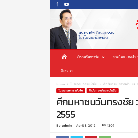
O
ห
ตำนานวันทรงชัย
มวยไทย มรดกไทย
n
e
น้
ติดต่อเรา
s
o
n
า
Home
โปรแกรมการแข่งขัน
ศึกวันทรงชัยราชดำเนิน
g
โปรแกรมการแข่งขัน
ศึกวันทรงชัยราชดำเนิน
c
ศึกมหาชนวันทรงชัย วั
แ
h
2555
a
ร
i
P
ก
By
admin
-
April 3, 2012
1207
r
o