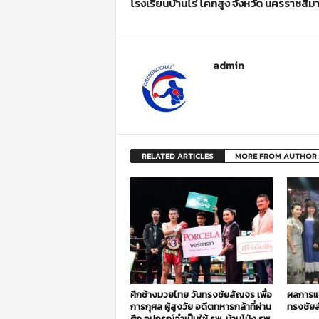
โรงเรียนบ้านไร่ โคกสูง จังหวัด นครราชสีม
admin
RELATED ARTICLES
MORE FROM AUTHOR
ศึกช้างมวยไทย วันทรงชัยสัญจร เพื่อ
ผลการแข
การกุศล ผู้สูงวัย อดีตทหารกล้าที่ผ่าน
ทรงชัยส
ศึก อุปกรณ์จำเป็นใช้ รพ. บ้านโป่ง รพ.