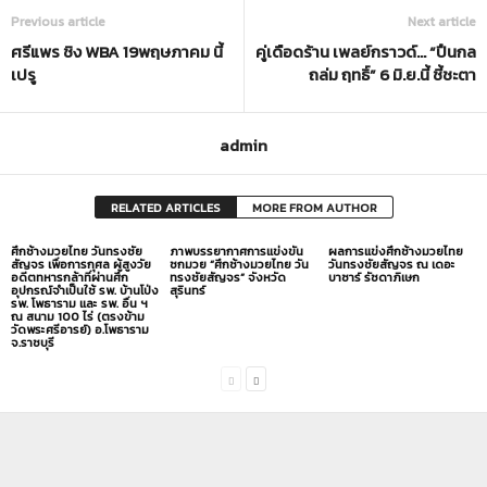
Previous article
Next article
ศรีแพร ชิง WBA 19พฤษภาคม นี้
คู่เดือดร้าน เพลย์กราวด์… “ปืนกล
เปรู
ถล่ม ฤทธิ์” 6 มิ.ย.นี้ ชี้ชะตา
admin
RELATED ARTICLES
MORE FROM AUTHOR
ศึกช้างมวยไทย วันทรงชัย
ภาพบรรยากาศการแข่งขัน
ผลการแข่งศึกช้างมวยไทย
สัญจร เพื่อการกุศล ผู้สูงวัย
ชกมวย “ศึกช้างมวยไทย วัน
วันทรงชัยสัญจร ณ เดอะ
อดีตทหารกล้าที่ผ่านศึก
ทรงชัยสัญจร” จังหวัด
บาซาร์ รัชดาภิเษก
อุปกรณ์จำเป็นใช้ รพ. บ้านโป่ง
สุรินทร์
รพ. โพธาราม และ รพ. อื่น ฯ
ณ สนาม 100 ไร่ (ตรงข้าม
วัดพระศรีอารย์) อ.โพธาราม
จ.ราชบุรี