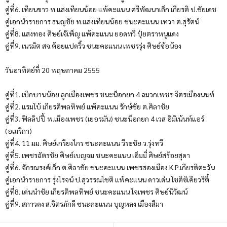
คู่ที่6. เทียนขาว ท.แสงเทียนน้อย แพ้คะแนน ศรีพัฒนาเล็ก เกียรติ ป.ชัยเดช
คู่เอกนำรายการ ธนญชัย ท.แสงเทียนน้อย ชนะคะแนน เทวา ต.สุรัตน์
คู่ที่8. แสงทอง ศิษย์เจ๊เพ็ญ แพ้คะแนน ยอดทวี ปุ๋ยตราหนูแดง
คู่ที่9. เนรมิต สจ.ต้อยแปดริ้ว ชนะคะแนน เพชรรุ่ง ศิษย์ซ้อน้อง
วันอาทิตย์ที่ 20 พฤษภาคม 2555
คู่ที่1. เบิกบานน้อย ลูกเมืองเพชร ชนะน็อกยก 4 ฉมวกเพชร จิตรเมืองนนท์
คู่ที่2. แรมโบ้ เกียรติพลทิพย์ แพ้คะแนน รักษ์ชัย ต.ศิลาชัย
คู่ที่3. ฟิลลิปปี้ พ.เมืองเพชร (เยอรมัน) ชนะน็อกยก 4 เวส อิมิเน้นท์แอร์
(อเมริกา)
คู่ที่4. 11 มม. ศิษย์เกรียงไกร ชนะคะแนน วีระชัย ว.รุ่งทวี
คู่ที่5. เพชรฉัตรชัย ศิษย์เบญจม ชนะคะแนน เอ็มมี่ ศิษย์สร้อยสุดา
คู่ที่6. จักรณรงค์เล็ก ต.ศิลาชัย ชนะคะแนน เพชรสองเมือง K.P.เกียรติตะวัน
คู่เอกนำรายการ รุ่งโรจน์ ป.สุวรรณโชติ แพ้คะแนน ดาวเด่น โชติซิเคียวริตี้
คู่ที่8. เด่นนำชัย เกียรติพลทิพย์ ชนะคะแนน ใจเพชร ศิษย์นิวัฒน์
คู่ที่9. สกาวดง ส.จิตรภักดี ชนะคะแนน บุญหลง เมืองสีมา