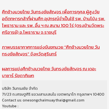
ศึกช้างมวยไทย วันทรงชัยสัญจร เพื่อการกุศล ผู้สูงวัย
อดีตทหารกล้าที่ผ่านศึก อุปกรณ์จำเป็นใช้ รพ. บ้านโป่ง รพ.
โพธาราม และ รพ. อื่น ฯ ณ สนาม 100 ไร่ (ตรงข้ามวัดพระ
ศรีอารย์) อ.โพธาราม จ.ราชบุรี
ภาพบรรยากาศการแข่งขันชกมวย “ศึกช้างมวยไทย วัน
ทรงชัยสัญจร” จังหวัดสุรินทร์
ผลการแข่งศึกช้างมวยไทย วันทรงชัยสัญจร ณ เดอะ
บาซาร์ รัชดาภิเษก
บริษัท วันทรงชัย จำกัด
71/23 ถ.เศรษฐศิริ แขวงสามเสนใน เขตพญาไท กรุงเทพฯ 10400
Contact us: onesongchaimuaythai@gmail.com
Youtube :