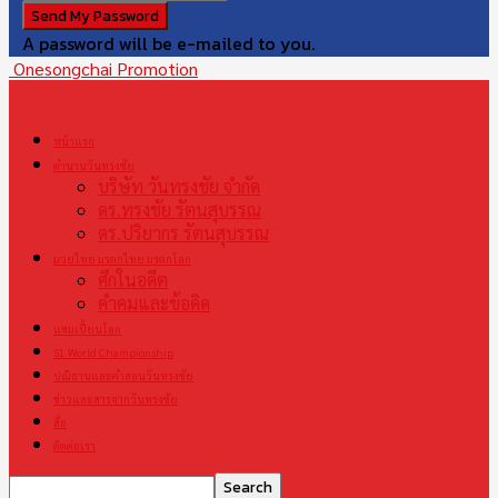
A password will be e-mailed to you.
Onesongchai Promotion
หน้าแรก
ตำนานวันทรงชัย
บริษัท วันทรงชัย จำกัด
ดร.ทรงชัย รัตนสุบรรณ
ดร.ปริยากร รัตนสุบรรณ
มวยไทย มรดกไทย มรดกโลก
ศึกในอดีต
คำคมและข้อคิด
แชมเปี้ยนโลก
S1 World Championship
ปณิธานและคำสอนวันทรงชัย
ข่าวและสารจากวันทรงชัย
สื่อ
ติดต่อเรา