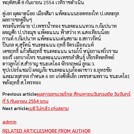
พฤหัสบดี่ 8 กันยายน 2554 เวทีราชดำเนิน
คู่เอก ผุดผาดน้อย เมืองสีมา แพ้คะแนนยอดทองไท ป.เตละกุล
ผลการชกคู่อื่นๆ
พระจันทร์ฉาย ป.เพชรน้ำทอง ชนะคะแนนทวน ก.กัมปนาท
ผจญศึก ป.ประมุข แพ้คะแนน ฟ้าสว่าง ท.แสงเทียนน้อย
กานต์ ก.กัมปนาท แพ้คะแนนเด่นสยาม อ.สกาวรัตน์
ปืนกล ต.สุรัตน์ ชนะคะแนน ฤทธิ์ จิตรเมืองนนท์
เดชฤทธิ์ แก้วสัมฤทธิ์ ชนะคะแนน แรมโบ้ หนุ่ยกาแฟโบราณ
อองรี เอกบางไทร ชนะคะแนนเพชรลำสินธุ์ เกียรติพลทิพย์
ดาวลูกไก่ ส.สำราญ ชนะเคโอ4 จักรกฤษณ์ ลูกม.ว.
ซุปเปอร์แชมป์ ผจญภัย ชนะคะแนนก้องผาขาว อ.ยุทธชัย
และมวยสากล กำหนด 6 ยก เก่งศักดิ์เล็ก เพชรสามพราน ชนะเคโอ1
พลังฤทธิ์ ส.ไพรทอง
Previous article
ผลการชกมวยไทย ศึกมหาชนวันทรงชัย วันจันทร์
ที่ 5 กันยายน 2554 รดน
Next article
เมธี ไม่กลัว เก่งสยาม
admin
RELATED ARTICLES
MORE FROM AUTHOR