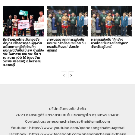
ศึกช้างมวยไทย วันทรงชัย
ภาพบรรยากาศการแข่งขัน
ผลการแข่งขัน “ศึกช้าง
สัญจร เพื่อการกุศล ผู้สูงวัย
ชกมวย “ศึกช้างมวยไทย วัน
มวยไทย วันทรงชัยสัญจร”
อดีตทหารกล้าที่ผ่านศึก
ทรงชัยสัญจร” จังหวัด
จังหวัดสุรินทร์
อุปกรณ์จำเป็นใช้ รพ. บ้านโป่ง
สุรินทร์
รพ. โพธาราม และ รพ. อื่น ฯ
ณ สนาม 100 ไร่ (ตรงข้าม
วัดพระศรีอารย์) อ.โพธาราม
จ.ราชบุรี
บริษัท วันทรงชัย จำกัด
71/23 ถ.เศรษฐศิริ แขวงสามเสนใน เขตพญาไท กรุงเทพฯ 10400
Contact us: onesongchaimuaythai@gmail.com
Youtube : https://www.youtube.com/@onesongchaimuaythai
Facebook : https://www.facebook.com/onesongchaimuaythais1