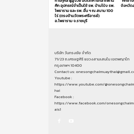
การกุศล ผู้สูงวัย อดีตทหารกล้าที่ผ่าน
“ศึกช้า
ศึก อุปกรณ์จำเป็นใช้ รพ. บ้านโป่ง รพ.
จังหวัดส
โพธาราม และ รพ. อื่น ฯ ณ สนาม 100
ไร่ (ตรงข้ามวัดพระศรีอารย์)
อ.โพธาราม จ.ราชบุรี
บริษัท วันทรงชัย จำกัด
71/23 ถ.เศรษฐศิริ แขวงสามเสนใน เขตพญาไท
กรุงเทพฯ 10400
Contact us: onesongchaimuaythai@gmail.
Youtube :
https://www.youtube.com/@onesongchai
hai
Facebook :
https://www.facebook.com/onesongchaim
ais1