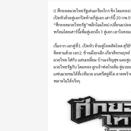
m
o
(( ศึกยอดมวยไทยรัฐเด่นเกรียงไกร ชิง โดมทอง)
t
เปิดหัวด้วยคู่เอกปิดท้ายก็คู่เอก เสาร์นี้ 20 
i
“ศึกยอดมวยไทยรัฐ”พลิกโฉมใหม่ เปลี่ยนแปลงเว
o
พร้อมโดยเสาร์นี้เพิ่มคู่เอกถึง 3 คู่เอก เอาใจคอ
n
เริ่มจาก เอกคู่ที่1. เปิดหัว ด้วยคู่โหดตัดโหด สุ
ติดตามด้วย เอก2. ช้างเผือกเล็ก เกียรติทรงฤทธ์ 
มวยไทย ใส่กับ แสนเหลี่ยม บ้านเจริญสุข และคู่เ
มวยไทยรัฐกับ โดมทอง ลูกเจ้าพ่อโรงต้ม คู่มว
แฟนมวยชมได้ที่เวทีมวย มนตรีสตูดิโอ ลาดพร้
พลาดไม่ได้จริงๆ