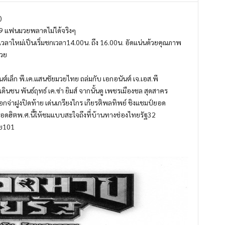
)
กพ.59 แฟนมวยพลาดไม่ได้จริงๆ
ลาใหม่เป็นเริ่มชกเวลา14.00น. ถึง 16.00น. อัดแน่นด้วยคุณภาพ
มวย
ริยันต์เล็ก พี.เค.แสนชัยมวยไทย ถล่มกับ เอกอนันต์ เจ.เอส.พี
เดินชน พันธ์ฤทธ์ เค.ซ่า ยิมส์ จากนั้นดู เพชรเมืองชล สุดสาคร
อกจ่าฝูงปิดท้าย เด่นเกรียงไกร เกียรติพลทิพย์ ชิงแชมป์ยอด
ยยอดฮิตพ.ศ.นี้ให้ชมแบบสะใจถึงที่บ้านทางช่องไทยรัฐ32
าย101