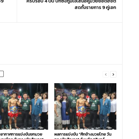
59
ครบรอบ 4 0ปี บิ๊กซ้งภูมิใจเสนอคู่มวยยอดฮอต
สดทั้งรายการ 9 คู่เอก
ยากาศการแข่งขันชกมวย
ผลการแข่งขัน “ศึกช้างมวยไทย วัน