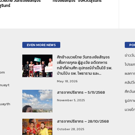
งมวยไทย วันทรงชัยสัญจร”
ทรงชัยสัญจร” จังหวัดสุรินทร์
ุรินทร์
EVEN MORE NEWS
PO
ข่าวว
ศึกช้างมวยไทย วันทรงชัยสัญจร
เพื่อการกุศล ผู้สูงวัย อดีตทหาร
โปรแก
กล้าที่ผ่านศึก อุปกรณ์จำเป็นใช้ รพ.
com
บ้านโป่ง รพ. โพธาราม และ...
ผลการ
May 18, 2026
คลิปวี
muayt
ศึกวั
สารจากปริยากร – 5/11/2568
November 5, 2025
รูปภา
uayth
มวยไ
สารจากปริยากร – 28/10/2568
October 28, 2025