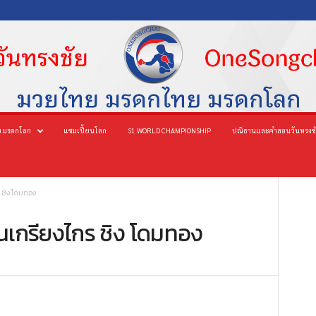
 มรดกโลก
แชมเปี้ยนโลก
S1 WORLD CHAMPIONSHIP
ปณิธานและคำสอนวันทรงช
 ชิง โดมทอง
นเกรียงไกร ชิง โดมทอง