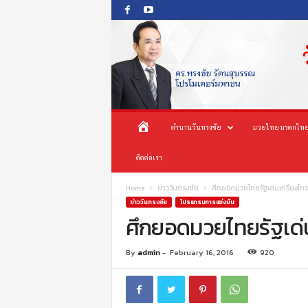
O
ห
ตำนานวันทรงชัย
มวยไทย มรดกไทย
n
e
น้
ติดต่อเรา
s
o
n
า
Home
ข่าววันทรงชัย
ศึกยอดมวยไทยรัฐเด่นเกรียงไกร
g
ข่าววันทรงชัย
โปรแกรมการแข่งขัน
c
ศึกยอดมวยไทยรัฐเด่
แ
h
a
ร
By
admin
-
February 16, 2016
920
i
P
ก
r
o