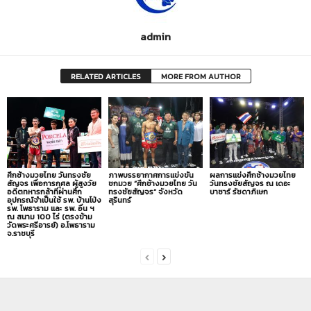
admin
RELATED ARTICLES
MORE FROM AUTHOR
ศึกช้างมวยไทย วันทรงชัย
ภาพบรรยากาศการแข่งขัน
ผลการแข่งศึกช้างมวยไทย
สัญจร เพื่อการกุศล ผู้สูงวัย
ชกมวย “ศึกช้างมวยไทย วัน
วันทรงชัยสัญจร ณ เดอะ
อดีตทหารกล้าที่ผ่านศึก
ทรงชัยสัญจร” จังหวัด
บาซาร์ รัชดาภิเษก
อุปกรณ์จำเป็นใช้ รพ. บ้านโป่ง
สุรินทร์
รพ. โพธาราม และ รพ. อื่น ฯ
ณ สนาม 100 ไร่ (ตรงข้าม
วัดพระศรีอารย์) อ.โพธาราม
จ.ราชบุรี