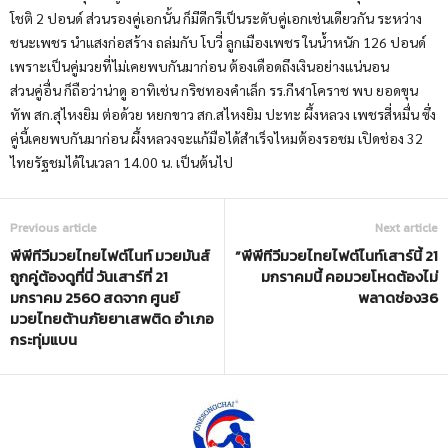
โชติ 2 ปอนด์ ส่วนรองคู่เอกนั้น ก็มีดีกรีเป็นระดับคู่เอกเช่นเดียวกัน ระหว่าง
ชนะเพชร นำแสงก่อสร้าง ถล่มกับ โบวี่ ลูกเมืองเพชร ในน้ำหนัก 126 ปอนด์
เพราะเป็นคู่มวยที่ไม่เคยพบกันมาก่อน ต้องเดือดถึงเงินอย่างแน่นอน
ส่วนคู่อื่น ก็ถือว่าน่าดู อาทิเช่น กริชทองคำเล็ก รร.กีฬาโคราช พบ ยอดขุน
ทัพ สก.สุไหงยิม ต่อด้วย หยกขาว สก.สไหงยิม ปะทะ ผึ้งหลวง เพชรสี่หมื่น ซึ่ง
คู่นี้เคยพบกันมาก่อน ผึ้งหลวงจะแก้มือได้สำเร็จไหมต้องรอชม เปิดช่อง 32
ไทยรัฐชมได้ในเวลา 14.00 น. เป็นต้นไป
Previous article
Next article
พีพีทีวีมวยไทยไฟต์ไนท์ มวยมันส์
”พีพีทีวีมวยไทยไฟต์ไนท์เสาร์นี้ 21
ถูกคู่ต้องดูที่นี่ วันเสาร์ที่ 21
มกราคมนี้ คอมวยโหดต้องไม่
มกราคม 2560 สดจาก ศูนย์
พลาดช่อง36
มวยไทยต้านภัยยาเสพติด อำเภอ
กระทุ่มแบน