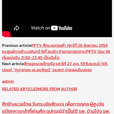
Previous article
PPTV ศึกนวมทองคำ ศุกร์ที่ 26 สิงหาคม 2559
ณ.ศูนย์การค้า นวมินทร์ ซิตี้ อเวนิว ถ่ายทอดสดทาง PPTV ช่อง 36
เริ่มแข่งขัน 21.50-23.40 เป็นต้นไป
Next article
ศึกยอดมวยไทยรัฐ เสาร์ที่ 27 ส.ค. 59 ชิงแชมป์ 105
ปอนด์ “กุมารทอง vs อนุวัฒน์” ชมสด! บ่ายสองโมงตรง
admin
RELATED ARTICLES
MORE FROM AUTHOR
ศึกช้างมวยไทย วันทรงชัยสัญจร เพื่อการกุศล ผู้สูงวัย
อดีตทหารกล้าที่ผ่านศึก อุปกรณ์จำเป็นใช้ รพ. บ้านโป่ง รพ.