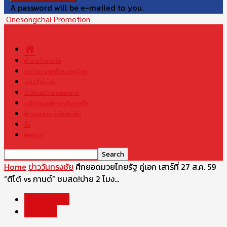
A password will be e-mailed to you.
Onesongchai Promotion
หน้า
แรก
ตำนานวันทรงชัย
มวยไทย มรดกไทย มรดกโลก
แชมเปี้ยนโลก
S1 World Championship
ปณิธานและคำสอนวันทรงชัย
ข่าวและสารจากวันทรงชัย
สื่อ
ติดต่อเรา
Home
ข่าววันทรงชัย
ศึกยอดมวยไทยรัฐ คู่เอก เสาร์ที่ 27 ส.ค. 59
“ตีโต้ vs กานต์” ชมสด!บ่าย 2 โมง...
ข่าววันทรงชัย
คลิปวีดีโอ