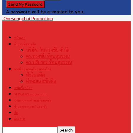
A password will be e-mailed to you.
Onesongchai Promotion
หน้าแรก
ตำนานวันทรงชัย
บริษัท วันทรงชัย จำกัด
ดร.ทรงชัย รัตนสุบรรณ
ดร.ปริยากร รัตนสุบรรณ
มวยไทย มรดกไทย มรดกโลก
ศึกในอดีต
คำคมและข้อคิด
แชมเปี้ยนโลก
S1 World Championship
ปณิธานและคำสอนวันทรงชัย
ข่าวและสารจากวันทรงชัย
สื่อ
ติดต่อเรา