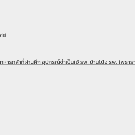
i
is1
หารกล้าที่ผ่านศึก อุปกรณ์จำเป็นใช้ รพ. บ้านโป่ง รพ. โพธารา