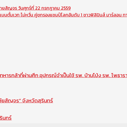
ทยสัญจร วันศุกร์ที่ 22 กรกฎาคม 2559
นแบนตั้มเวท ไม่หวั่น คู่ชกรองแชมป์โลกอันดับ 1 ชาวฟิลิปินส์ มาร์ลอน 
ทหารกล้าที่ผ่านศึก อุปกรณ์จำเป็นใช้ รพ. บ้านโป่ง รพ. โพธาร
สัญจร” จังหวัดสุรินทร์
รินทร์