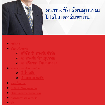
หน้าแรก
ตำนานวันทรงชัย
บริษัท วันทรงชัย จำกัด
ดร.ทรงชัย รัตนสุบรรณ
ดร.ปริยากร รัตนสุบรรณ
มวยไทย มรดกไทย มรดกโลก
ศึกในอดีต
คำคมและข้อคิด
แชมเปี้ยนโลก
S1 World Championship
ปณิธานและคำสอนวันทรงชัย
ข่าวและสารจากวันทรงชัย
สื่อ