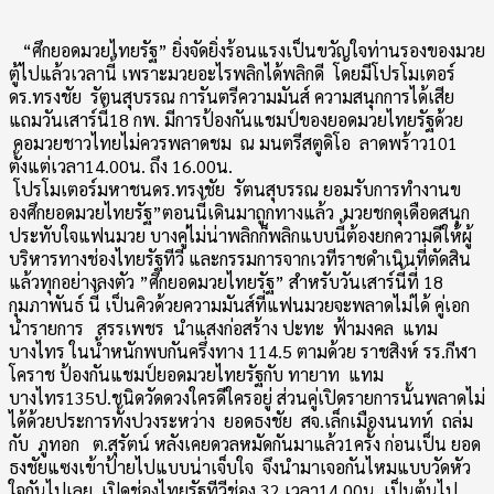
“ศึกยอดมวยไทยรัฐ” ยิ่งจัดยิ่งร้อนแรงเป็นขวัญใจท่
านรองของมวย
ตู้ไปแล้วเวลานี้ เพราะมวยอะไรพลิกได้พลิกดี โดยมีโปรโมเตอร์
ดร.ทรงชัย รัตนสุบรรณ การันตรีความมันส์ ความสนุกการได้เสีย
แถมวันเสาร์นี้18 กพ. มีการป้องกันแชมป์
ของยอดมวยไทยรัฐด้วย
คอมวยชาวไทยไม่ควรพลาดชม ณ มนตรีสตูดิโอ ลาดพร้าว101
ตั้งแต่เวลา14.00น. ถึง 16.00น.
โปรโมเตอร์มหาชนดร.ทรงชัย รัตนสุบรรณ ยอมรับการทำงานข
องศึ
กยอดมวยไทยรัฐ”ตอนนี้เดินมาถู
กทางแล้ว มวยชกดุเดือดสนุก
ประทั
บใจแฟนมวย บางคู่ไม่น่าพลิกก็พลิกแบบนี้ต้
องยกความดีให้ผู้
บริหารทางช่
องไทยรัฐทีวี และกรรมการจากเวทีราชดำเนินที่
ตัดสิน
แล้วทุกอย่างลงตัว ”ศึกยอดมวยไทยรัฐ” สำหรับวันเสาร์นี้ที่ 18
กุมภาพันธ์ นี้ เป็นคิวด้วยความมันส์ที่
แฟนมวยจะพลาดไม่ได้ คู่เอก
นำรายการ สรรเพชร นำแสงก่อสร้าง ปะทะ ฟ้ามงคล แทม
บางไทร ในน้ำหนักพบกันครึ่งทาง 114.5 ตามด้วย ราชสิงห์ รร.กีฬา
โคราช ป้องกันแชมป์ยอดมวยไทยรัฐกับ ทายาท แทม
บางไทร135ป.ชนิดวัดดวงใครดี
ใครอยู่ ส่วนคู่เปิดรายการนั้นพลาดไม่
ได้ด้วยประการทั้งปวงระหว่าง ยอดธงชัย สจ.เล็กเมืองนนทท์ ถล่ม
กับ ภูทอก ต.สุรัตน์ หลังเคยดวลหมัดกันมาแล้ว1ครั้ง ก่อนเป็น ยอด
ธงชัยแซงเข้าป้ายไปแบบน่าเจ็
บใจ จึงนำมาเจอกันไหมแบบวัดหัว
ใจกั
นไปเลย เปิดช่องไทยรัฐทีวีช่อง 32 เวลา14.00น. เป็นต้นไป