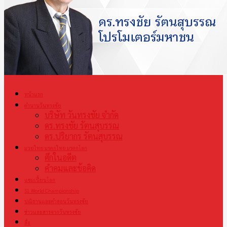
หน้าแรก
ตำนานวันทรงชัย
บริษัท วันทรงชัย จำกัด
ดร.ทรงชัย รัตนสุบรรณ
ดร.ปริยากร รัตนสุบรรณ
มวยไทย มรดกไทย มรดกโลก
ศึกในอดีต
คำคมและข้อคิด
แชมเปี้ยนโลก
S1 World Championship
ปณิธานและคำสอนวันทรงชัย
ข่าวและสารจากวันทรงชัย
สื่อ