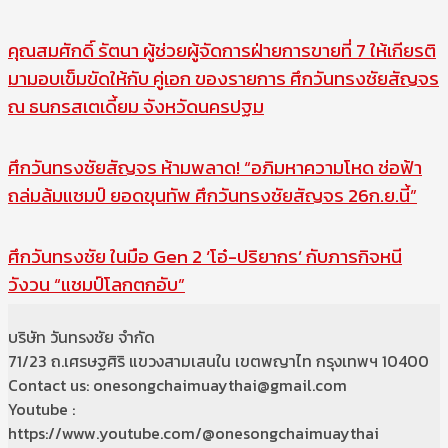
คุณสมศักดิ์ รัตนา ผู้ช่วยผู้จัดการฝ่ายการขายที่ 7 ให้เกียรติ
มามอบเข็มขัดให้กับ คู่เอก ของรายการ ศึกวันทรงชัยสัญจร
ณ ธนกรสเตเดี้ยม จังหวัดนครปฐม
ศึกวันทรงชัยสัญจร ห้ามพลาด! “อภิมหาความโหด ช่อฟ้า
ถล่มล้มแชมป์ ยอดขุนทัพ ศึกวันทรงชัยสัญจร 26ก.ย.นี้”
ศึกวันทรงชัย​ ในมือ Gen 2 ‘โอ๋-ปริยากร’ กับภารกิจหนี
วังวน “แชมป์โลกตกอับ”
บริษัท วันทรงชัย จำกัด
71/23 ถ.เศรษฐศิริ แขวงสามเสนใน เขตพญาไท กรุงเทพฯ 10400
Contact us: onesongchaimuaythai@gmail.com
Youtube :
https://www.youtube.com/@onesongchaimuaythai