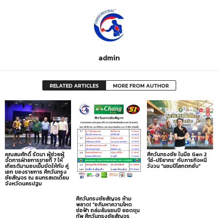
admin
RELATED ARTICLES
MORE FROM AUTHOR
คุณสมศักดิ์ รัตนา ผู้ช่วยผู้
ศึกวันทรงชัย​ ในมือ Gen 2
จัดการฝ่ายการขายที่ 7 ให้
‘โอ๋-ปริยากร’ กับภารกิจหนี
เกียรติมามอบเข็มขัดให้กับ คู่
วังวน “แชมป์โลกตกอับ”
เอก ของรายการ ศึกวันทรง
ชัยสัญจร ณ ธนกรสเตเดี้ยม
จังหวัดนครปฐม
ศึกวันทรงชัยสัญจร ห้าม
พลาด! “อภิมหาความโหด
ช่อฟ้า ถล่มล้มแชมป์ ยอดขุน
ทัพ ศึกวันทรงชัยสัญจร