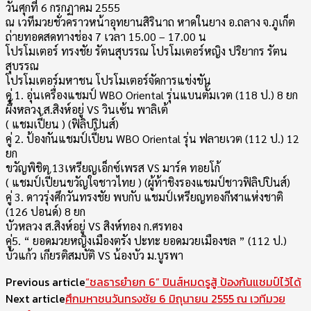
วันศุกที่ 6 กรกฏาคม 2555
ณ เวทีมวยชั่วคราวหน้าอุทยานสิรินาถ หาดในยาง อ.ถลาง จ.ภูเก็ต
ถ่ายทอดสดทางช่อง 7 เวลา 15.00 – 17.00 น
โปรโมเตอร์ ทรงชัย รัตนสุบรรณ โปรโมเตอร์หญิง ปริยากร รัตน
สุบรรณ
โปรโมเตอร์มหาชน โปรโมเตอร์จัดการแข่งขัน
คู่ 1. อุ่นเครื่องแชมป์ WBO Oriental รุ่นแบนตั้มเวต (118 ป.) 8 ยก
ผึ้งหลวง ส.สิงห์อยู่ VS วินเซ้น พาลิเต้
( แชมเปี้ยน ) (ฟิลิปปินส์)
คู่ 2. ป้องกันแชมป์เปี้ยน WBO Oriental รุ่น ฟลายเวต (112 ป.) 12
ยก
ขวัญพิชิต 13เหรียญเอ็กซ์เพรส VS มาร์ค ทอยโก้
( แชมป์เปี้ยนขวัญใจชาวไทย ) (ผู้ท้าชิงรองแชมป์ชาวฟิลิปปินส์)
คู่ 3. ดาวรุ่งศึกวันทรงชัย พบกับ แชมป์เหรียญทองกีฬาแห่งชาติ
(126 ปอนด์) 8 ยก
บัวหลวง ส.สิงห์อยู่ VS สิงห์ทอง ก.ศรทอง
คู่5. “ ยอดมวยหญิงเมืองตรัง ปะทะ ยอดมวยเมืองชล ” (112 ป.)
บัวแก้ว เกียรติสมบัติ VS น้องบัว ม.บูรพา
Previous article
“ชลธารยำยก 6” ปินส์หมดรูสู้ ป้องกันแชมป์ไว้ได้
Next article
ศึกมหาชนวันทรงชัย 6 มิถุนายน 2555 ณ เวทีมวย