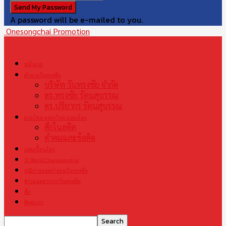
A password will be e-mailed to you.
Onesongchai Promotion
หน้าแรก
ตำนานวันทรงชัย
บริษัท วันทรงชัย จำกัด
ดร.ทรงชัย รัตนสุบรรณ
ดร.ปริยากร รัตนสุบรรณ
มวยไทย มรดกไทย มรดกโลก
ศึกในอดีต
คำคมและข้อคิด
แชมเปี้ยนโลก
S1 World Championship
ปณิธานและคำสอนวันทรงชัย
ข่าวและสารจากวันทรงชัย
สื่อ
ติดต่อเรา