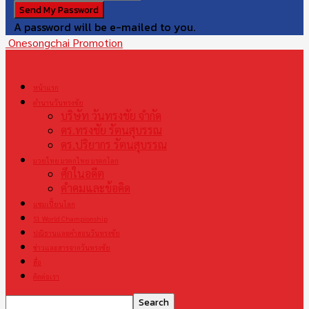
A password will be e-mailed to you.
Onesongchai Promotion
หน้าแรก
ตำนานวันทรงชัย
บริษัท วันทรงชัย จำกัด
ดร.ทรงชัย รัตนสุบรรณ
ดร.ปริยากร รัตนสุบรรณ
มวยไทย มรดกไทย มรดกโลก
ศึกในอดีต
คำคมและข้อคิด
แชมเปี้ยนโลก
S1 World Championship
ปณิธานและคำสอนวันทรงชัย
ข่าวและสารจากวันทรงชัย
สื่อ
ติดต่อเรา