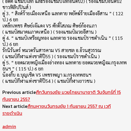
( อดีต แชมป์โลก และรองแชมปโลกอันดับ2) ( รองแชมป์อันดับ2
ชาวฟิลิปปินส์ )
คู่ 3. “ สิงห์ร้ายเมืองเหนือ แลกตาย พยัคฆ์ร้ายเมืองอีสาน ” ( 122
ป.) 6 ยก
เหล็กเพชร ศิษย์เจ๊แดง VS ศักดิ์โสภณ ศิษย์ก้องนภา
( แชมป์สมาคมภาคเหนือ ) ( รองแชมป์มวยอีสาน )
คู่ 4. “ แชมป์เหรียญทอง แลกตาย รองแชมป์ราชดำเนิน ” ( 115
ป.) 6 ยก
รักนิรันดร์ หมวดรันสารคาม VS สายชล อ.อ้วนสุวรรณ
( แชมป์กีฬาแห่งชาติปี55 ) ( รองแชมป์ราชดำเนิน )
คู่ 5. “ ยอดมวยหญิงเมืองอ่างทอง แลกตาย ยอดมวยหญิงม.กรุงเทพ
ธนฯ ” ( 115 ป.) 6 ยก
น้องกิ๊บ อ.บุญเชิด VS เพชรพญา ม.กรุงเทพธนฯ
( แชมป์กีฬาแห่งชาติปี54 ) ( แชมป์กีฬาเยาวชน )
Previous article
ศึกวันทรงชัย มวยไทยนานาชาติ วันจันทร์ที่ 15
กันยายน 2557
Next article
ศึกมหาชนวันทรงชัย 1 กันยายน 2557 ณ เวที
ราชดำเนิน
admin