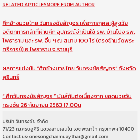
RELATED ARTICLES
MORE FROM AUTHOR
ศึกช้างมวยไทย วันทรงชัยสัญจร เพื่อการกุศล ผู้สูงวัย
อดีตทหารกล้าที่ผ่านศึก อุปกรณ์จำเป็นใช้ รพ. บ้านโป่ง รพ.
โพธาราม และ รพ. อื่น ฯ ณ สนาม 100 ไร่ (ตรงข้ามวัดพระ
ศรีอารย์) อ.โพธาราม จ.ราชบุรี
ผลการแข่งขัน “ศึกช้างมวยไทย วันทรงชัยสัญจร” จังหวัด
สุรินทร์
” ศึกวันทรงชัยสัญจร ” มันส์กันต่อเนื่องจาก ยอดมวยวัน
ทรงชัย 26 กันยายน 2563 17.00น
บริษัท วันทรงชัย จำกัด
71/23 ถ.เศรษฐศิริ แขวงสามเสนใน เขตพญาไท กรุงเทพฯ 10400
Contact us: onesongchaimuaythai@gmail.com