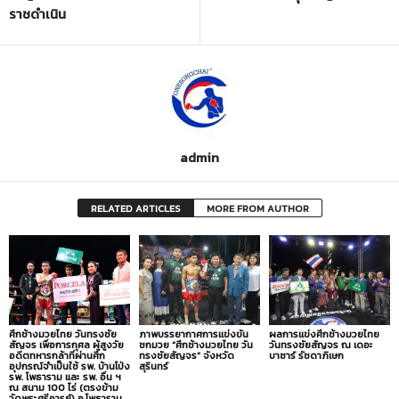
ราชดำเนิน
admin
RELATED ARTICLES
MORE FROM AUTHOR
ศึกช้างมวยไทย วันทรงชัย
ภาพบรรยากาศการแข่งขัน
ผลการแข่งศึกช้างมวยไทย
สัญจร เพื่อการกุศล ผู้สูงวัย
ชกมวย “ศึกช้างมวยไทย วัน
วันทรงชัยสัญจร ณ เดอะ
อดีตทหารกล้าที่ผ่านศึก
ทรงชัยสัญจร” จังหวัด
บาซาร์ รัชดาภิเษก
อุปกรณ์จำเป็นใช้ รพ. บ้านโป่ง
สุรินทร์
รพ. โพธาราม และ รพ. อื่น ฯ
ณ สนาม 100 ไร่ (ตรงข้าม
วัดพระศรีอารย์) อ.โพธาราม