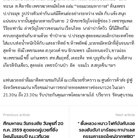
ทะนง ต.ศิลาชัย เพชรฆาตหมัดโหด ถล่ม “จอมมวยมหากาฬ” ต้นเพชร
ป.ประมุข รูปร่างตัวเท่ากัน แต่มีดีคนล่ะอย่างระหว่าง หมัด กับ แข้ง สนุก
แน่นอน จากนั้นดูคู่มวยตายเป็นตาย 2 นักชกขวัญใจจ่อตู้ช่อง 3 เพชรชุมพล
วิริยะฟาร์ม ล่าขวัญใจชาวขอนแก่น เรือนไทย นาย่าปาร์ควิว นี่ก็มีสิทธ์ไม่
ครบยกสูงเช่นกัน ตามด้วย ชำป่างาม ป.ประมุข สุดยอดมวยเล็กประเทศไทย
ใส่แบบต่อน้ำหนักให้กับ แสงอาทิตย์ ช.ห้าพยัคฆ์ ,มวยหมัดหนักที่ลุ้นจนนาที
สุดท้าย ยังมี เพชรมงคล ส.กุลวงค์ ชน จักรเพชร เมืองหนองบัว,ขาวผ่อง
พ.เพชรมณี ขยี้ แก่นเพชร สท.สัมฤทธิ์, เดอะคิง ทต.บุญทัน หั่น แก่นอีสาน
เกียรติจันเขียว, สุดหล่อ เพชรบ้านป่า อัด จอมโว ส.สกุลชิน ฯลฯ
แฟนมวยอย่าลืมมาติดตามชมกันได้ ณ เวทีมวยชั่วคราว ณ ศูนย์การค้าส่ง อู่ฟู่
จังหวัดขอนแก่น หรือชมผ่านการชกถ่ายทอดสดทางช่องนาว26 ในเวลา
21.30น. ถึง 23.30น. รับประกันคุณภาพโดยมาดามโอ๋ ปริยากร รัตนสุบรรณ
Previous article
Next article
ศึกมหาชน วันทรงชัย วันพุธที่ 20
“ ผึ้งหลวง หนาว ไฟท์บังคับเจอ
ก.ค. 2559 สุดยอดคู่มวยที่ยิ่ง
รองอันดับ1 มาร์ลอน ทาปาเลส
ใหญ่ในรอบปี ณ.เวทีมวย
กรรมการชุดใหญ่จากWBO”