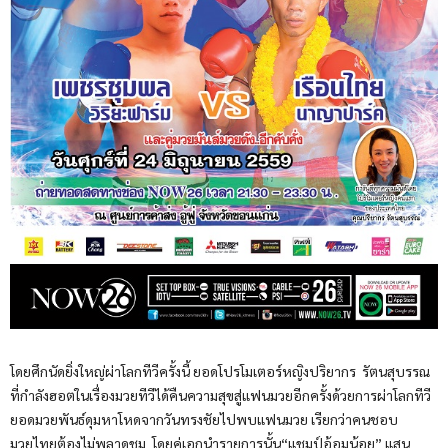
โดยศึกนัดยิ่งใหญ่ผ่าโลกทีวีครั้งนี้ ยอดโปรโมเตอร์หญิงปริยากร รัตนสุบรรณ
ที่กำลังฮอตในเรื่องมวยทีวีได้คืนความสุขสู่แฟนมวยอีกครั้งด้วยการผ่าโลกทีวี
ยอดมวยพันธ์ดุมหาโหดจากวันทรงชัยไปพบแฟนมวย เรียกว่าคนชอบ
มวยไทยต้องไม่พลาดชม โดยคู่เอกนำรายการนั้น“แชมป์อ้อมน้อย” แสน