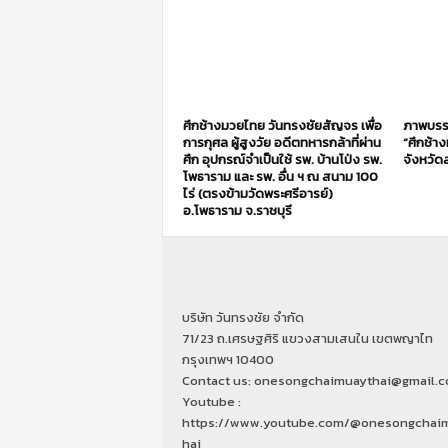
ศึกช้างมวยไทย วันทรงชัยสัญจร เพื่อ
ภาพบรร
การกุศล ผู้สูงวัย อดีตทหารกล้าที่ผ่าน
“ศึกช้า
ศึก อุปกรณ์จำเป็นใช้ รพ. บ้านโป่ง รพ.
จังหวัดส
โพธาราม และ รพ. อื่น ฯ ณ สนาม 100
ไร่ (ตรงข้ามวัดพระศรีอารย์)
อ.โพธาราม จ.ราชบุรี
บริษัท วันทรงชัย จำกัด
71/23 ถ.เศรษฐศิริ แขวงสามเสนใน เขตพญาไท
กรุงเทพฯ 10400
Contact us: onesongchaimuaythai@gmail.
Youtube :
https://www.youtube.com/@onesongchai
hai