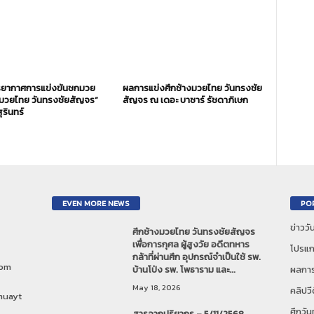
ยากาศการแข่งขันชกมวย
ผลการแข่งศึกช้างมวยไทย วันทรงชัย
งมวยไทย วันทรงชัยสัญจร”
สัญจร ณ เดอะ บาซาร์ รัชดาภิเษก
ุรินทร์
EVEN MORE NEWS
PO
ข่าวว
ศึกช้างมวยไทย วันทรงชัยสัญจร
เพื่อการกุศล ผู้สูงวัย อดีตทหาร
โปรแก
กล้าที่ผ่านศึก อุปกรณ์จำเป็นใช้ รพ.
com
บ้านโป่ง รพ. โพธาราม และ...
ผลการ
May 18, 2026
คลิปวี
muayt
ศึกวั
สารจากปริยากร – 5/11/2568