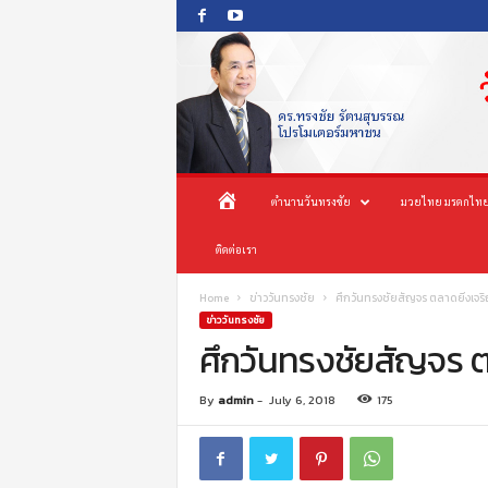
O
ห
ตำนานวันทรงชัย
มวยไทย มรดกไทย
n
e
น้
ติดต่อเรา
s
o
n
า
Home
ข่าววันทรงชัย
ศึกวันทรงชัยสัญจร ตลาดยิ่งเจ
g
ข่าววันทรงชัย
c
ศึกวันทรงชัยสัญจร ต
แ
h
a
ร
By
admin
-
July 6, 2018
175
i
P
ก
r
o