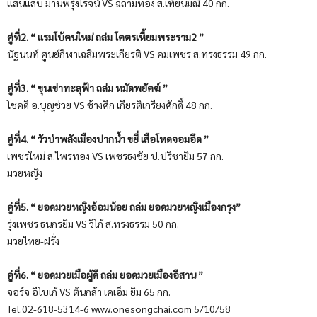
แสนแสบ มานพรุ่งโรจน์ VS ฉลามทอง ส.เทียนมณี 40 กก.
คู่ที่2. “ แรมโบ้คนใหม่ ถล่ม โคตรเหี้ยมพระราม2 ”
นัฐนนท์ ศูนย์กีฬาเฉลิมพระเกียรติ VS คมเพชร ส.ทรงธรรม 49 กก.
คู่ที่3. “ ขุนเข่าทะลุฟ้า ถล่ม หมัดพยัคฆ์ ”
โชคดี อ.บุญช่วย VS ช้างศึก เกียรติเกรียงศักดิ์ 48 กก.
คู่ที่4. “ วัวบ่าพลังเมืองปากน้ำ ขยี่ เสือโหดจอมอึด ”
เพชรใหม่ ส.ไพรทอง VS เพชรธงชัย ป.ปรีชายิม 57 กก.
มวยหญิง
คู่ที่5. “ ยอดมวยหญิงอ้อมน้อย ถล่ม ยอดมวยหญิงเมืองกรุง”
รุ่งเพชร ธนกรยิม VS วีโก้ ส.ทรงธรรม 50 กก.
มวยไทย-ฝรั่ง
คู่ที่6. “ ยอดมวยเมือผู้ดี ถล่ม ยอดมวยเมืองอีสาน ”
จอร์จ อีโบเก้ VS ต้นกล้า เคเอ็ม ยิม 65 กก.
Tel.02-618-5314-6 www.onesongchai.com 5/10/58