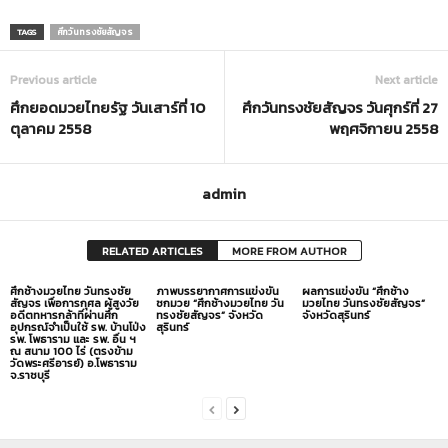
TAGS
ศึกวันทรงชัยสัญจร
Previous article
Next article
ศึกยอดมวยไทยรัฐ วันเสาร์ที่ 10
ศึกวันทรงชัยสัญจร วันศุกร์ที่ 27
ตุลาคม 2558
พฤศจิกายน 2558
admin
RELATED ARTICLES
MORE FROM AUTHOR
ศึกช้างมวยไทย วันทรงชัย
ภาพบรรยากาศการแข่งขัน
ผลการแข่งขัน “ศึกช้าง
สัญจร เพื่อการกุศล ผู้สูงวัย
ชกมวย “ศึกช้างมวยไทย วัน
มวยไทย วันทรงชัยสัญจร”
อดีตทหารกล้าที่ผ่านศึก
ทรงชัยสัญจร” จังหวัด
จังหวัดสุรินทร์
อุปกรณ์จำเป็นใช้ รพ. บ้านโป่ง
สุรินทร์
รพ. โพธาราม และ รพ. อื่น ฯ
ณ สนาม 100 ไร่ (ตรงข้าม
วัดพระศรีอารย์) อ.โพธาราม
จ.ราชบุรี