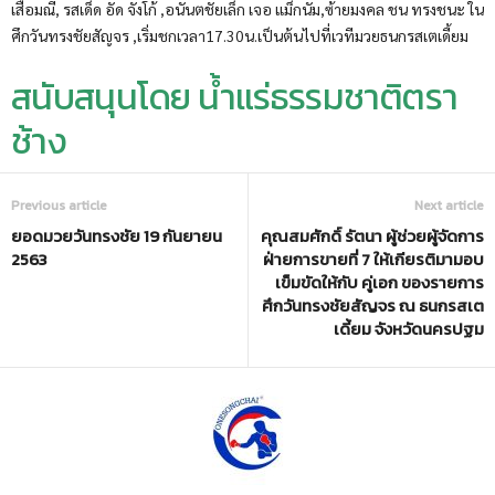
เสือมณี, รสเด็ด อัด จังโก้ ,อนันตชัยเล็ก เจอ แม็กนั่ม,ซ้ายมงคล ชน ทรงชนะ ใน
ศึกวันทรงชัยสัญจร ,เริ่มชกเวลา17.30น.เป็นต้นไปที่เวทีมวยธนกรสเตเดี้ยม
สนับสนุนโดย น้ำแร่ธรรมชาติตรา
ช้าง
Previous article
Next article
ยอดมวยวันทรงชัย 19 กันยายน
คุณสมศักดิ์ รัตนา ผู้ช่วยผู้จัดการ
2563
ฝ่ายการขายที่ 7 ให้เกียรติมามอบ
เข็มขัดให้กับ คู่เอก ของรายการ
ศึกวันทรงชัยสัญจร ณ ธนกรสเต
เดี้ยม จังหวัดนครปฐม