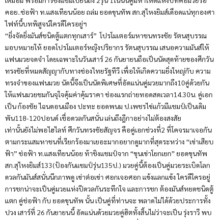
คอย..ช่อฟ้า ท.แสงเทียนน้อย ถล่ม ยอดขุนทัพ สก.สุไหงยิมส์เดือดแน่ทุกองศา
ไฟท์นี้บทพิสูจน์ใครดีใครอยู่ฯ
“ยิ่งจัดยิ่งมันส์ชนิดตู้แตกทุกเสาร์” โปรโมเตอร์มหาชนทรงชัย รัตนสุบรรณ
มอบหมายให้ ยอดโปรโมเตอร์หญิงปริยากร รัตนสุบรรณ เสนอความมันส์ให้
แฟนมวยจดจำ โดยเฉพาะในวันเสาร์ 26 กันยายนถือเป็นนัดสุดท้ายของศึกวัน
ทรงชัยที่หมดสัญญากับทางช่องไทยรัฐทีวี เพื่อให้เกิดความยิ่งใหญ่กับ ความ
ทรงจำของแฟนมวย นัดนี้จึงเป็นนัดพิเศษที่อัดแน่นคู่มวยมากถึง10คู่ด้วยกัน
ให้แฟนมวยชมกันจุใจคุ้มค่าคุ้มราคา ช่องแรกถ่ายทอดสดเวลา14.30น. คู่เอก
เป็น ก้องชัย ไฉนดอนเมือง ปะทะ ยอดพนม ป.เพชรไข่แก้วมีแชมป์เป็นเดิม
พัน118-120ปอนด์ เชื่อดวลกันสนั่น เล่นถึงฎีกาอย่างไม่ต้องสงสัย
เท่านั้นยังไม่พอไฮไลท์ ศึกวันทรงชัยสัญจร คือคู่เอกช่วงที่2 ที่โคจรมาเจอกัน
ตามกระแสมหาชนที่เรียกร้องมาเยอะมากอยากดูมากที่สุดระหว่าง “เข่าเสียบ
ฟ้า” ช่อฟ้า ท.แสงเทียนน้อย ท้าชิงแชมป์จาก “ขุนเข่าโยกเยก” ยอดขุนทัพ
สก.สุไหงยิมส์133(ป้องกันแชมป์รุ่น135ป.) มวยคู่นี้ต้องเป็นคู่มวยระเบิดโลก
ดวลกันมันส์สนั่นนึกภาพดู เข่าต่อเข่า ศอกเจอศอก แข้งแลกแข้ง ใครดีใครอยู่
การชกน่าจะเป็นคู่มวยแห่งปีดวลกันระทึกใจ และการชก ต้องมันส์หยดชนิดตู้
แตก คู่ช่อฟ้า กับ ยอดขุนทัพ นั้น เป็นคู่ที่ท่านจะ พลาดไม่ได้ด้วยประการทั้ง
ปวง เสาร์ที่ 26 กันยายนนี้ อัดแน่นด้วยมวยคู่ฮิตทั้งสิ้นไม่ว่าจะเป็น รุ่งราวี พบ