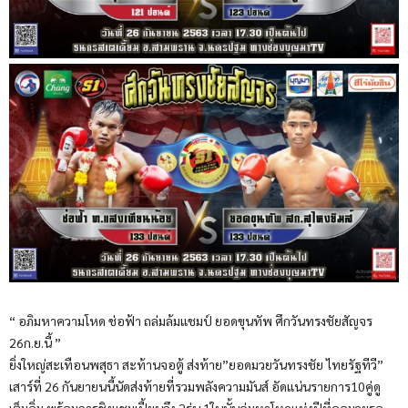
“ อภิมหาความโหด ช่อฟ้า ถล่มล้มแชมป์ ยอดขุนทัพ ศึกวันทรงชัยสัญจร
26ก.ย.นี้ ”
ยิ่งใหญ่สะเทือนพสุธา สะท้านจอตู้ ส่งท้าย”ยอดมวยวันทรงชัย ไทยรัฐทีวี”
เสาร์ที่ 26 กันยายนนี้นัดส่งท้ายที่รวมพลังความมันส์ อัดแน่นรายการ10คู่ดู
เต็มอิ่ม พร้อมการชิงแชมเปี้ยนถึง 2รุ่น 1ในนั้นคู่มหาโหดแห่งปีที่คอมวยรอ