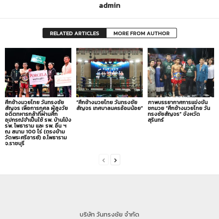
admin
RELATED ARTICLES
MORE FROM AUTHOR
ศึกช้างมวยไทย วันทรงชัย
“ศึกช้างมวยไทย วันทรงชัย
ภาพบรรยากาศการแข่งขัน
สัญจร เพื่อการกุศล ผู้สูงวัย
สัญจร เทศบาลนครอ้อมน้อย”
ชกมวย “ศึกช้างมวยไทย วัน
อดีตทหารกล้าที่ผ่านศึก
ทรงชัยสัญจร” จังหวัด
อุปกรณ์จำเป็นใช้ รพ. บ้านโป่ง
สุรินทร์
รพ. โพธาราม และ รพ. อื่น ฯ
ณ สนาม 100 ไร่ (ตรงข้าม
วัดพระศรีอารย์) อ.โพธาราม
จ.ราชบุรี
บริษัท วันทรงชัย จำกัด