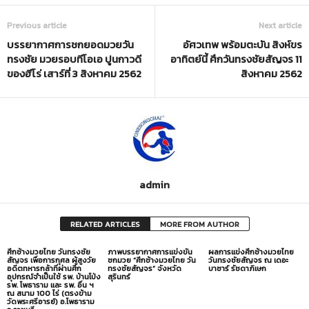
Previous article
Next article
บรรยากาศการชกยอดมวยวัน
อัศวเทพ พร้อมตะบัน สิงห์ขร
ทรงชัย มวยรอบทีโอเอ ปูนกาวดี
อาทิตย์นี้ ศึกวันทรงชัยสัญจร 11
ของฮีโร่ เสาร์ที่ 3 สิงหาคม 2562
สิงหาคม 2562
admin
RELATED ARTICLES
MORE FROM AUTHOR
ศึกช้างมวยไทย วันทรงชัย
ภาพบรรยากาศการแข่งขัน
ผลการแข่งศึกช้างมวยไทย
สัญจร เพื่อการกุศล ผู้สูงวัย
ชกมวย “ศึกช้างมวยไทย วัน
วันทรงชัยสัญจร ณ เดอะ
อดีตทหารกล้าที่ผ่านศึก
ทรงชัยสัญจร” จังหวัด
บาซาร์ รัชดาภิเษก
อุปกรณ์จำเป็นใช้ รพ. บ้านโป่ง
สุรินทร์
รพ. โพธาราม และ รพ. อื่น ฯ
ณ สนาม 100 ไร่ (ตรงข้าม
วัดพระศรีอารย์) อ.โพธาราม