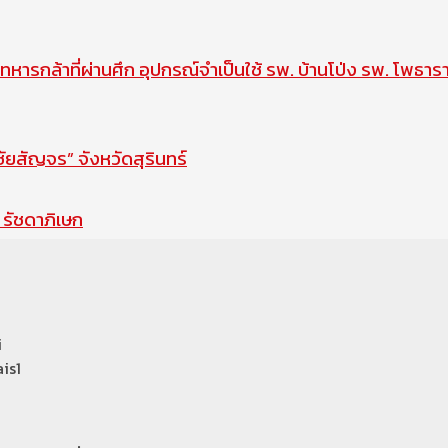
ทหารกล้าที่ผ่านศึก อุปกรณ์จำเป็นใช้ รพ. บ้านโป่ง รพ. โพธาร
สัญจร” จังหวัดสุรินทร์
รัชดาภิเษก
i
is1