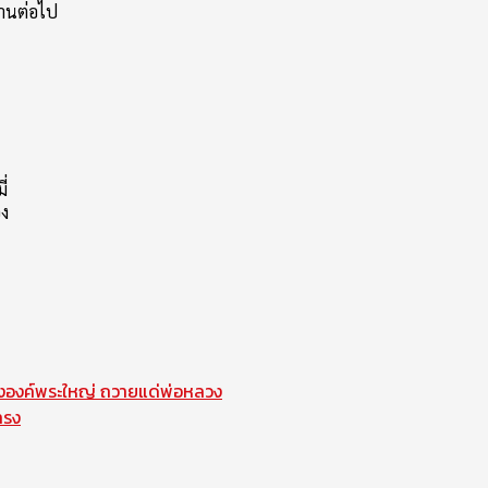
านต่อไป
ี่
อง
างองค์พระใหญ่ ถวายแด่พ่อหลวง