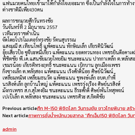
แฟนมวยคนไทยเข้ามาให้กำลังใจเยอะมาก ซึ่งเป็นกำลังใจในการทำง
ต่างชาติมีเพียง30คน
ผลการชกมวยศึกวันทรงชัย
วันจันทร์ที่ 2 มิิถุนายน 2557
เวทีมวยราชดำเนิน
จัดโดยโปรโมเตอร์ทรงชัย รัตนสุบรรณ
แสงมณี ส.เทียนโพธิ์ แพ้คะแนน ทักษิณเล็ก เกียรตินิวัฒน์
อุ้ยเสี่ยวป้อ ซูจีบะหมี่เกี๊ยว แพ้คะแนน ยอดทวนทอง เพชรยินดีอคาเดม
พิชิตชัย พี.เค.แสนชัยมวยไทยยิม ชนะคะแนน ปากกาเหล็ก ต.หลักส
เขมรน้อย เกียรติทรงฤทธิ์ ชนะคะแนน เบิกบาน ลูกเมืองเพชร
กิ่งซางเล็ก ต.หลักสอง แพ้คะแนน เริงศักดิ์น้อย ศิษย์นิวัฒน์
เหลี่ยมทมิฬ เหลี่ยมธนวัต แพ้คะแนน ชูพงษ์เล็ก อบต.กำพี้
นรสิงห์เล็ก ลูกบ้านใหญ่ แพ้คะแนน เพชรรุ่งเรือง ศิษย์นรสิงห์
มังกรเพชร ส.ก.สุไหงยิม ชนะคะแนน ธีระศักดิ์ ศิษย์พันโทสุพจน์
เปเป้เล็ก ต.หลักสอง ชนะคะแนน เพชรศิวะ ส.กิตติชัย
Previous article
ศึก M-150 พิชิตโลก วันทรงชัย ชาวไทยพิมาย สร้
Next article
admin