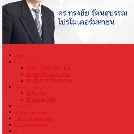
หน้าแรก
ตำนานวันทรงชัย
บริษัท วันทรงชัย จำกัด
ดร.ทรงชัย รัตนสุบรรณ
ดร.ปริยากร รัตนสุบรรณ
มวยไทย มรดกไทย มรดกโลก
ศึกในอดีต
คำคมและข้อคิด
แชมเปี้ยนโลก
S1 World Championship
ปณิธานและคำสอนวันทรงชัย
ข่าวและสารจากวันทรงชัย
สื่อ