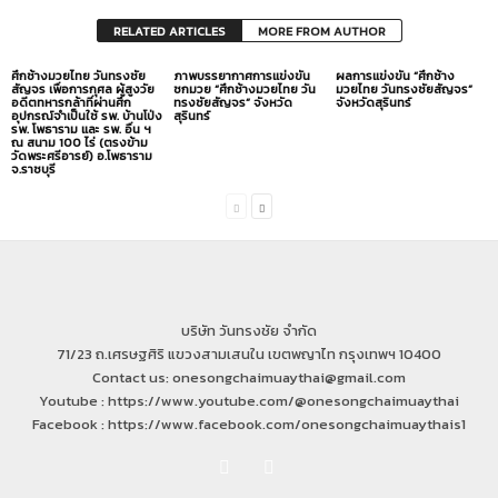
RELATED ARTICLES
MORE FROM AUTHOR
ศึกช้างมวยไทย วันทรงชัย
ภาพบรรยากาศการแข่งขัน
ผลการแข่งขัน “ศึกช้าง
สัญจร เพื่อการกุศล ผู้สูงวัย
ชกมวย “ศึกช้างมวยไทย วัน
มวยไทย วันทรงชัยสัญจร”
อดีตทหารกล้าที่ผ่านศึก
ทรงชัยสัญจร” จังหวัด
จังหวัดสุรินทร์
อุปกรณ์จำเป็นใช้ รพ. บ้านโป่ง
สุรินทร์
รพ. โพธาราม และ รพ. อื่น ฯ
ณ สนาม 100 ไร่ (ตรงข้าม
วัดพระศรีอารย์) อ.โพธาราม
จ.ราชบุรี
บริษัท วันทรงชัย จำกัด
71/23 ถ.เศรษฐศิริ แขวงสามเสนใน เขตพญาไท กรุงเทพฯ 10400
Contact us: onesongchaimuaythai@gmail.com
Youtube : https://www.youtube.com/@onesongchaimuaythai
Facebook : https://www.facebook.com/onesongchaimuaythais1