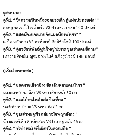
คู่ก่อนเวลา
คู่ที่1. “ ชิงความเป็นหนึ่งยอดมวยเล็ก คู่แฝดปะทะแฝด””
ยอดภูหลวง ฮั้วโรงน้ำแข็ง VS ศรทอง ก.กลม 100 ปอนด์
คู่ที่2. “ แฝดน้องยอดมวยอัดแฝดน้องพัทยา” ”
เมธี ต.หลักสอง VS ศรพิฆาติ ศักดิ์ชัยโชติ 100 ปอนด์
คู่ที่3. “ คู่มวยักษ์พันธ์ดุรุ่นใหญ่ ปะทะ ขุนเข่าแดนอีสาน ”
เทวราช ศิษย์เบญจมะ VS ไมค์ ส.กิจรุ่งโรจน์ 145 ปอนด์
( เริ่มถ่ายทอดสด )
คู่ที่1. “ ยอดมวยเมืองช้าง อัด เฉินหลงแดนมังกร ”
ฉมวกเพชร ก.อดิสร VS หวง เสี่ยวหมิง 60 กก.
คู่ที่2. “ แรมโบ้คนใหม่ ถล่ม จีนเหี้ยม ”
หงส์เหิร พ.นิรมล VS หาน เกิง 63 กก.
คู่ที่3. “ ขุนเข่าทะลุฟ้า ถล่ม หมัดพญามังกร ”
จักรณรงค์เล็ก ต.หลักสอง VS โจว หยูหมิน 65 กก.
คู่ที่4. “ วัวบ่าพลัง ขยี่ มังกรโหดจอมอึด ”