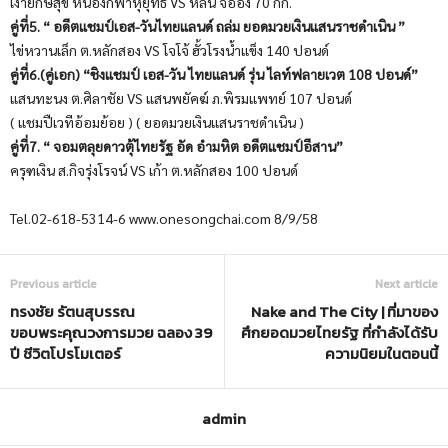
เงายักษ์สุข หนองกี่พาหุยุทธ์ VS หลิน จื้ออิง 70 กก.
คู่ที่5. “ อดีตแชมป์เอส-วันไทยแลนด์ ถล่ม ยอดมวยเงินแสนราชดำเนิน ”
ไข่หวานเล็ก ต.หลักสอง VS โจโจ้ ฮั้วโรงน้ำแข็ง 140 ปอนด์
คู่ที่6.(คู่เอก) “ชิงแชมป์ เอส-วัน ไทยแลนด์ รุ่น ไลท์ฟลายเวต 108 ปอนด์”
แสนทะนง ต.ศิลาชัย VS แสนพยัคฆ์ ภ.พิรมแพทย์ 107 ปอนด์
( แชมปืเวทีอ้อมย้อย ) ( ยอดมวยเงินแสนราชดำเนิน )
คู่ที่7. “ จอมตลุยดาวตุ้ไทยรัฐ อัด อำมหิต อดีตแชมป์อีสาน”
ครุฑเงิน ส.กิจรุ่งโรจน์ VS เก้า ต.หลักสอง 100 ปอนด์
Tel.02-618-5314-6 www.onesongchai.com 8/9/58
Previous article
Next article
ทรงชัย รัตนสุบรรณ
Nake and The City | ที่มาของ
ขอบพระคุณวงการมวย ฉลอง 39
ศึกยอดมวยไทยรัฐ ที่กำลังได้รับ
ปี ชีวิตโปรโมเตอร์
ความนิยมในตอนนี้
admin