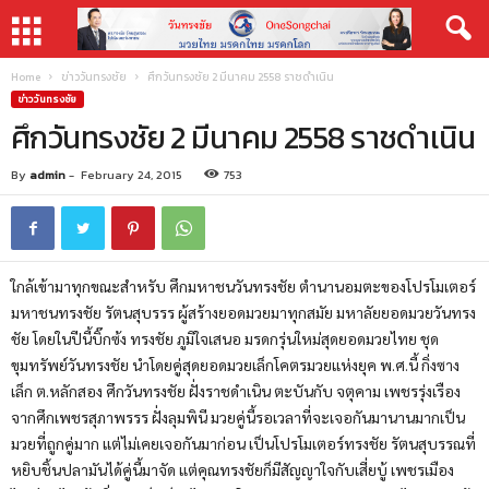
Home
ข่าววันทรงชัย
ศึกวันทรงชัย 2 มีนาคม 2558 ราชดำเนิน
ข่าววันทรงชัย
ศึกวันทรงชัย 2 มีนาคม 2558 ราชดำเนิน
By
admin
-
February 24, 2015
753
ใกล้เข้ามาทุกขณะสำหรับ ศึกมหาชนวันทรงชัย ตำนานอมตะของโปรโมเตอร์
มหาชนทรงชัย รัตนสุบรรร ผู้สร้างยอดมวยมาทุกสมัย มหาลัยยอดมวยวันทรง
ชัย โดยในปีนี้บิ๊กซ้ง ทรงชัย ภูมิใจเสนอ มรดกรุ่นใหม่สุดยอดมวยไทย ชุด
ขุมทรัพย์วันทรงชัย นำโดยคู่สุดยอดมวยเล็กโคตรมวยแห่งยุค พ.ศ.นี้ กิ่งซาง
เล็ก ต.หลักสอง ศึกวันทรงชัย ฝั่งราชดำเนิน ตะบันกับ จตุคาม เพชรรุ่งเรือง
จากศึกเพชรสุภาพรรร ฝั่งลุมพินี มวยคู่นี้รอเวลาที่จะเจอกันมานานมากเป็น
มวยที่ถูกคู่มาก แต่ไม่เคยเจอกันมาก่อน เป็นโปรโมเตอร์ทรงชัย รัตนสุบรรณที่
หยิบชิ้นปลามันได้คู่นี้มาจัด แต่คุณทรงชัยก็มีสัญญาใจกับเสี่ยบู้ เพชรเมือง