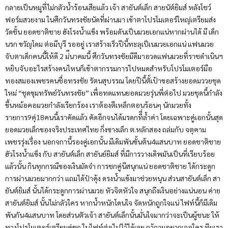
กลายเป็นหมูที่ไม่กลัวน้ำร้อนเสียแล้ว เจ้า สายันต์เล็ก สายนัต์ยิมส์ หลังโชว์
ฟอร์มสวยงาม ในศึกวันทรงชัยนัดที่ผ่านมา เข้าตาโปรโมเตอร์ใหญ่เตรียมส่ง
วัดชั้น ยอดชาติชาย ฮังโรงน้ำแข็ง พร้อมดันเป็นมวยเอกแน่หากผ่านได้ มี เด็ก
นรก ขวัญโดม ต่อมีบุรี รออยู่ เราสร้างเร็วปีนี้ทะลุเป็เนมวยเอกแน่ แฟนมวย
จับตาเด็กคนนี้ให้ดี 2 ม่ีนาคมนี้ ศึกวันทรงชัยมีดีมาอวดแฟนมวยที่ราชดำเนินฯ
หยิบจับอะไรสร้างคนไหนก็เข้าตากรรมการไปหมดสำหรับโปรโมเตอร์มือ
ทองสมองเพชรคนชื่อทรงชัย รัตนสุบรรณ โดยปีนี้ตั้เป้าขอสร้างยอดมววยชุด
ใหม่ “ชุดขุมทรัพย์วันทรงชัย” เพื่อทดแทนยอดมวยรุ่นพี่ต่อไป มวยชุดนี้กำลัง
ขึ้นหม้อคอมวยกำลังเรียกร้อง เราต้องตีเหล็กตอนร้อนๆ นักมวยทั้ง
รายการ9คุ่18คนนี้เราคัดแล้ว คัดอีกจนได้มรดกทีี่ล้ำค่า โดยเฉพาะคู่เอกนั้นสุด
ยอดมวยเล็กของจริงประเทศไทย กิ่งซางเล็ก ต.หลักสอง ถล่มกับ จตุคาม
เพชรรุ่งเรื่อง นอกจกานี้รองคู่เอกนั้น มีเดิมพันขั้นต้น4แสนบาท ยอดชาติชาย
ฮัวโรงน้ำแข็ง กับ สายันต์เล็ก สายันย์ยิมส์ ที่มีการวางเดิพมันเป็นที่เรียบร้อย
แล้วนั้น กินทุกกรณีของเงินมัดจำ การชกคู่นีสนุกแน่ ยอดชาติชาย ได้กระดูก
การผ่านมวยมากกว่า แถมได้ป๋าคุ้ง ดรงน้ำแข้งมาช่วยหนุน ส่วนสายันต์เล็ก สา
ยันต์ยิมส์ นั้นได้กระดูกการผ่านมวย หัวจิตหัวใจ สนุกถึงเงินอย่างแน่นอน ค่าย
สายันต์ยิมส์ นั้นไม่กลัวใคร หากน้ำหนักโดนใจ จัดหนักถูกใจแน่ ไฟท์นี้ก็มีเดิม
พันกัน4แสนบาท โดยส่วนตัวเจ้า สายันต์เล็กนั้นมั่นใจมากว่าจะเป็นผู้ชนะ ให้
ทางโปรโมเตอร์เตรียมคุู่ชก ในไฟท์ต่อไปไว้ได้เลย ถา้ถามอยากเจอใคร ทีมเรา