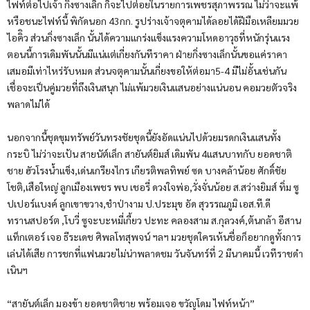
ไฟท์ต่อไปเจ้า กิ่งซางเล็ก ก็จะไปต่อยในรายการเพชรสุภาพรรณ ไม่ว่าจะแพ้
หรือชนะไฟท์นี้ พิกัดนอก 43กก. รูปร่างเจ้าจตุคามได้ลอยได้ฝีมือเหลียมมวย
ไอคิิว ส่วนกิ่งซางเล็ก นั้นได้ความแกร่งแข็งแรงความโหดอาวุธที่หนักรุ่นแรง
ตอนนี้การเดิมพันนั้นมีแน่แต่เกี่ยงกันทีราคา ฝ่ายกิ่งซางเล็กนั้นขอแค่ราคา
เสมอมีเท่าไหร่รับหมด ส่วนจตุคามนั้นเกี่ยงขอให้ต่อมา5-4 มีไม่อั้นเช่นกัน
เชื่อจะเป็นคู่มวยที่ถึงเงินสนุก ไม่แพ้มวยเงินแสนอย่างแน่นอน คอมวยตัวจริง
พลาดไม่ได้
นอกจากนี้ชุดขุมทรัพย์วันทรงชัยชุดนี้ยังอัดแน่นไปด้วยมรดกเงินแสนทั้ง
กระบิ ไม่ว่าจะเป้น สายนัต์เล็ก สายันต์ยิมส์ เดิมพัน 4แสนบาทกับ ยอดชาติ
ชาย ฮัวโรงน้ำแข็ง,เด่นเกรียงไกร เกียรติพลทิพย์ ซด บางคล้าน้อย ศักดิ์ชัย
โชติ,เสือใหญ่ ลูกเมืองเพชร พบ เชอรี่ ดวงใจพ่อ,วั่งจั่นน้อย ส.สว่างยิมส์ ทิ่ม ซู
ปเปอร์แบงค์ ลูกเขาขวาง,ชำป่างาม ป.ประมุข อัด สุวรรณภูมิ เอส.ที.ดี
ทรานสปอร์ต ,โบวี่ ซูจะบะหมี่เกี้ยว ปะทะ คลองสาม ส.กุลวงค์,ต้นกล้า อีสาน
แท็กเตอร์ เจอ ธีระเดช ศิพลโทสุพจน์ ฯลฯ มวยชุดใครเห้นชื่อก็อยากดูทั้งการ
เล่นได้เสีย การชกที่แฟนมวยไม่น่าพลาดชม วันจันทร์ที่ 2 มีนาคมนี้ เวทีราชดำ
เนินฯ
“สายันต์เล็ก มองข้า ยอดชาติชาย พร้อมเจอ ขวัญโดม ไฟท์หน้า”