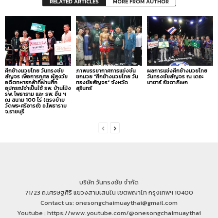
RELATED ARTICLES
MORE FROM AUTHOR
ศึกช้างมวยไทย วันทรงชัย
ภาพบรรยากาศการแข่งขัน
ผลการแข่งศึกช้างมวยไทย
สัญจร เพื่อการกุศล ผู้สูงวัย
ชกมวย “ศึกช้างมวยไทย วัน
วันทรงชัยสัญจร ณ เดอะ
อดีตทหารกล้าที่ผ่านศึก
ทรงชัยสัญจร” จังหวัด
บาซาร์ รัชดาภิเษก
อุปกรณ์จำเป็นใช้ รพ. บ้านโป่ง
สุรินทร์
รพ. โพธาราม และ รพ. อื่น ฯ
ณ สนาม 100 ไร่ (ตรงข้าม
วัดพระศรีอารย์) อ.โพธาราม
จ.ราชบุรี
บริษัท วันทรงชัย จำกัด
71/23 ถ.เศรษฐศิริ แขวงสามเสนใน เขตพญาไท กรุงเทพฯ 10400
Contact us: onesongchaimuaythai@gmail.com
Youtube : https://www.youtube.com/@onesongchaimuaythai