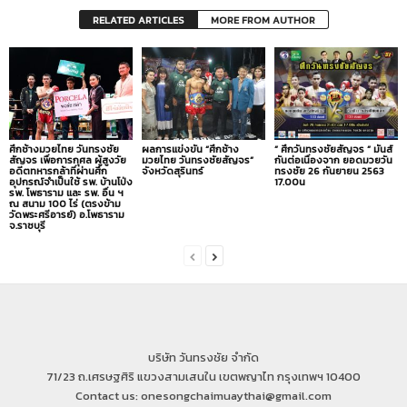
RELATED ARTICLES
MORE FROM AUTHOR
ศึกช้างมวยไทย วันทรงชัย
ผลการแข่งขัน “ศึกช้าง
” ศึกวันทรงชัยสัญจร ” มันส์
สัญจร เพื่อการกุศล ผู้สูงวัย
มวยไทย วันทรงชัยสัญจร”
กันต่อเนื่องจาก ยอดมวยวัน
อดีตทหารกล้าที่ผ่านศึก
จังหวัดสุรินทร์
ทรงชัย 26 กันยายน 2563
อุปกรณ์จำเป็นใช้ รพ. บ้านโป่ง
17.00น
รพ. โพธาราม และ รพ. อื่น ฯ
ณ สนาม 100 ไร่ (ตรงข้าม
วัดพระศรีอารย์) อ.โพธาราม
จ.ราชบุรี
บริษัท วันทรงชัย จำกัด
71/23 ถ.เศรษฐศิริ แขวงสามเสนใน เขตพญาไท กรุงเทพฯ 10400
Contact us: onesongchaimuaythai@gmail.com