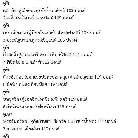
คู่ที่
แตกหัก (คู่เดือดชนดุ) ศักดิ์หอมศิลป์ 103 ปอนด์
2 เหลี่ยมทมิฬ เหลี่ยมธนวัฒน์ 105 ปอนด์
คู่ที่
เพชรเมืองชล (คู่ป้องกันแชมป์) ส.ธาตุศาสตร์ 105 ปอนด์
3 ประจัญบาน ว.สูตรเจริญยนต์ 105 ปอนด์
คู่ที่
เริงศักดิ์ (คู่มวยมหาวินาศ…) ศิษย์นิวัฒน์ 110 ปอนด์
4 พิชิตชัย อ.บ.ต.กำพี้ 112 ปอนด์
คู่ที่
ฉัตรชัยน้อย (จอมมวยปะทะจอมตลุย) ศิษย์เบญจมะ 119 ปอนด์
5 ช่อฟ้า ท.แสงเทียนน้อย 119 ปอนด์
คู่ที่
ชาญคริต (คู่ยอดฮิตแห่งปี) อ.พิมลศรี 119 ปอนด์
6 ลำน้ำพอง หนุ่มยีนส์ตะวันนา 119 ปอนด์
คู่เอก
พระจันทร์ฉาย (คู่ที่แฟนมวยเรียกร้อง) ป.เพชรน้ำทอง 116ปอนด์
7 ยอดมงคล เมืองสีมา 117ปอนด์
คู่ที่