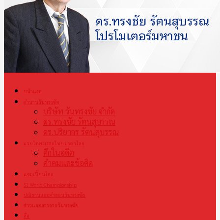
หน้าแรก
ตำนานวันทรงชัย
บริษัท วันทรงชัย จำกัด
ดร.ทรงชัย รัตนสุบรรณ
ดร.ปริยากร รัตนสุบรรณ
มวยไทย มรดกไทย มรดกโลก
ศึกในอดีต
คำคมและข้อคิด
แชมเปี้ยนโลก
S1 World Championship
ปณิธานและคำสอนวันทรงชัย
ข่าวและสารจากวันทรงชัย
สื่อ