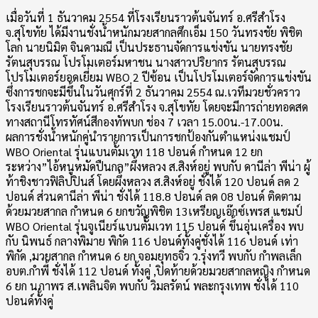
เมื่อวันที่ 1 ธันวาคม 2554 ที่โรงเรียนราวต้นจันทร์ อ.ศรีสำโรง
จ.สุโขทัย ได้มีงานชั่งน้ำหนักมวยสากลศึกเอ็ม 150 วันทรงชัย พิชิต
โลก นายนิมิต จินดามณี เป็นประธานจัดการแข่งขัน นายทรงชัย
รัตนสุบรรณ โปรโมเตอร์มหาชน นางสาวปริยากร รัตนสุบรรณ
โปรโมเตอร์ยอดเยี่ยม WBO 2 ปีซ้อน เป็นโปรโมเตอร์จัดการแข่งขัน
ซึ่งการชกจะมีขึ้นในวันศุกร์ที่ 2 ธันวาคม 2554 ณ.เวทีมวยชั่วคราว
โรงเรียนราวต้นจันทร์ อ.ศรีสำโรง จ.สุโขทัย โดยจะมีการถ่ายทอดสด
ทางสถานีโทรทัศน์สีกองทัพบก ช่อง 7 เวลา 15.00น.-17.00น.
ผลการชั่งน้ำหนักคู่นำรายการเป็นการชกป้องกันตำแหน่งแชมป์
WBO Oriental รุ่นแบนตั้มเวท 118 ปอนด์ กำหนด 12 ยก
ระหว่าง”ไอ้หนูหมัดปืนกล”ผึ้งหลวง ส.สิงห์อยู่ พบกับ ดานีล่า พีน่า ผู้
ท้าชิงชาวฟิลิปปินส์ โดยผึ้งหลวง ส.สิงห์อยู่ ชั่งได้ 120 ปอนด์ ลด 2
ปอนด์ ส่วนดานีล่า พีน่า ชั่งได้ 118.8 ปอนด์ ลด 08 ปอนด์ ติดตาม
ด้วยมวยสากล กำหนด 6 ยกขวัญพิชิต 13เหรียญเอ๊กซ์เพรส แชมป์
WBO Oriental รุ่นจูเนียร์แบนตั้มเวท 115 ปอนด์ ขึ้นอุ่นเครื่อง พบ
กับ นิพนธ์ กลางพิมาย พิกัด 116 ปอนด์ทั้งคู่ชั่งได้ 116 ปอนด์ เท่า
พิกัด ,มวยสากล กำหนด 6 ยก จอมยุทธจิ๋ว ว.รุ่งทวี พบกับ กำพลเล็ก
อบต.กำพี้ ชั่งได้ 112 ปอนด์ ทั้งคู่ ,ปิดท้ายด้วยมวยสากลหญิง กำหนด
6 ยก นภาพร ส.เพลินจิต พบกับ วิมลรัตน์ พละกรุงเทพ ชั่งได้ 110
ปอนด์ทั้งคู่