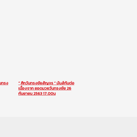
ันทรง
” ศึกวันทรงชัยสัญจร ” มันส์กันต่อ
เนื่องจาก ยอดมวยวันทรงชัย 26
กันยายน 2563 17.00น