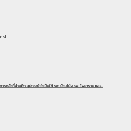
i
is1
ารกล้าที่ผ่านศึก อุปกรณ์จำเป็นใช้ รพ. บ้านโป่ง รพ. โพธาราม และ...