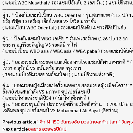
( แชมป์WBC Muaythai / รองแชมป์อันดับ 2 เอส-วัน ) ( แชมป์กีฬา
————————————————————-
คู่ 1. “ ป้องกันแชมป์เปี้ยน WBO Oriental ” รุ่นฟลายเวต (112 ป.) 1
ขวัญพิชิต 13เหรียญเอ็กซ์เพลส VS โจวิล มารายัน
( แชมเปี้ยน WBO Oriental ) ( รองแชมป์อันดับ 4 ชาวฟิลิปปินส์ )
คู่ 2 “ ป้องกันแชมป์ WBO เอเชีย ” รุ่นเฟเธอร์เวต (126 ป.) 12 ยก
ชลธาร อ.พิริยะภิญโญ VS รอดดีนี่ ราโฟ
( แชมป์เปี้ยน WBO asia / WBC asia / WBA paba ) ( รองแชมป์อันดับ
คู่ 3. “ ยอดมวยเมืองระยอง แลกเดือด ดาวโรจแชมป์กีฬาแห่งชาติ ” (
เทวา ต.สุรัตน์ VS อนันตชัย สพล.กรุงเทพ
( รองแชมป์เวทีมวยสยามอ้อมน้อย ) ( แชมป์กีฬาแห่งชาติ )
คู่ 4. “ยอดมวยหญิงเมืองแปดริ้ว แลกตาย ยอดมวยหญิงเมืองโคราช ” 
อังเรย์ ส.แสนกำลัง VS นภาพร ซุปเปอร์แชมป์
( แชมป์กีฬาแห่งชาติปี54 ) ( นักกีฬาทีมชาติ )
คู่ 5. “ ยอดมวยรุ่นยักษ์ ปะทะ พยัคฆ์ร้ายเมืองอิหร่าน ” ( 200 ป.) 6 ย
เฉลิมพล ซุปเปอร์แชมป์ VS Mohammad Ali Bayat (อิหร่าน)
Previous article
“ ศึก M-150 วันทรงชัย มวยไทยสะท้านโลก ” วันพุ
Next article