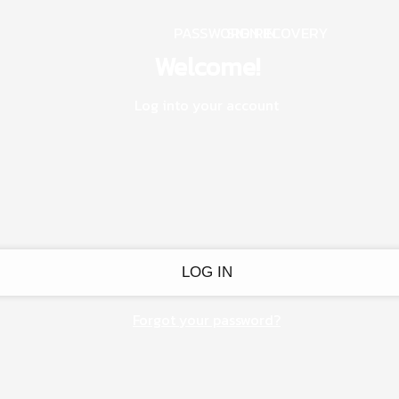
PASSWORD RECOVERY
SIGN IN
Welcome!
Log into your account
Forgot your password?