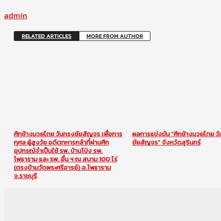
admin
RELATED ARTICLES
MORE FROM AUTHOR
ศึกช้างมวยไทย วันทรงชัยสัญจร เพื่อการ
ผลการแข่งขัน “ศึกช้างมวยไทย ว
กุศล ผู้สูงวัย อดีตทหารกล้าที่ผ่านศึก
ชัยสัญจร” จังหวัดสุรินทร์
อุปกรณ์จำเป็นใช้ รพ. บ้านโป่ง รพ.
โพธาราม และ รพ. อื่น ฯ ณ สนาม 100 ไร่
(ตรงข้ามวัดพระศรีอารย์) อ.โพธาราม
จ.ราชบุรี