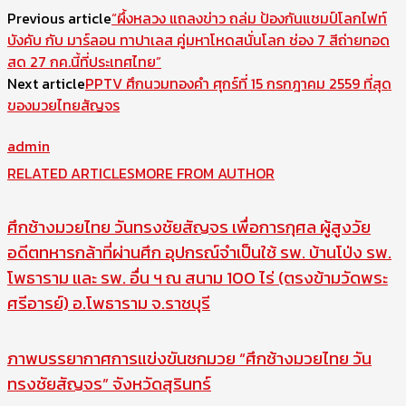
Previous article
“ผึ้งหลวง แถลงข่าว ถล่ม ป้องกันแชมป์โลกไฟท์
บังคับ กับ มาร์ลอน ทาปาเลส คู่มหาโหดสนั่นโลก ช่อง 7 สีถ่ายทอด
สด 27 กค.นี้ที่ประเทศไทย”
Next article
PPTV ศึกนวมทองคำ ศุกร์ที่ 15 กรกฎาคม 2559 ที่สุด
ของมวยไทยสัญจร
admin
RELATED ARTICLES
MORE FROM AUTHOR
ศึกช้างมวยไทย วันทรงชัยสัญจร เพื่อการกุศล ผู้สูงวัย
อดีตทหารกล้าที่ผ่านศึก อุปกรณ์จำเป็นใช้ รพ. บ้านโป่ง รพ.
โพธาราม และ รพ. อื่น ฯ ณ สนาม 100 ไร่ (ตรงข้ามวัดพระ
ศรีอารย์) อ.โพธาราม จ.ราชบุรี
ภาพบรรยากาศการแข่งขันชกมวย “ศึกช้างมวยไทย วัน
ทรงชัยสัญจร” จังหวัดสุรินทร์