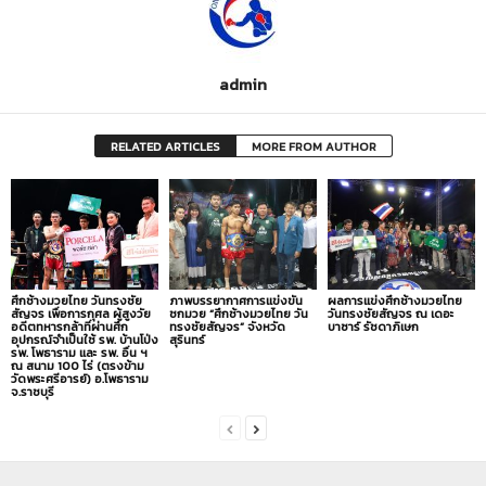
admin
RELATED ARTICLES
MORE FROM AUTHOR
ศึกช้างมวยไทย วันทรงชัย
ภาพบรรยากาศการแข่งขัน
ผลการแข่งศึกช้างมวยไทย
สัญจร เพื่อการกุศล ผู้สูงวัย
ชกมวย “ศึกช้างมวยไทย วัน
วันทรงชัยสัญจร ณ เดอะ
อดีตทหารกล้าที่ผ่านศึก
ทรงชัยสัญจร” จังหวัด
บาซาร์ รัชดาภิเษก
อุปกรณ์จำเป็นใช้ รพ. บ้านโป่ง
สุรินทร์
รพ. โพธาราม และ รพ. อื่น ฯ
ณ สนาม 100 ไร่ (ตรงข้าม
วัดพระศรีอารย์) อ.โพธาราม
จ.ราชบุรี