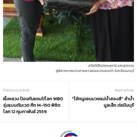
สวัสดีปีใหม่คุณสุชานี แสงสุวรรณ
ผู้พิพากษาสมทบศาลเยาวชนและครอบครัว จังหวัดนนทบุรี
Previous article
Next article
ผึ้งหลวง ป้องกันแชมป์โลก WBO
“ไอ้หนูจอมมวยแม่น้ำสองสี” ลำน้ำ
รุ่นแบนตัมเวต ศึก M-150 พิชิต
มูลเล็ก ต่อมีนบุรี
โลก 12 กุมภาพันธ์ 2559