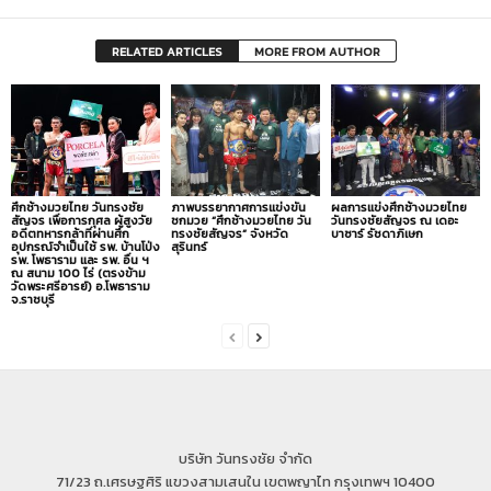
RELATED ARTICLES
MORE FROM AUTHOR
ศึกช้างมวยไทย วันทรงชัย
ภาพบรรยากาศการแข่งขัน
ผลการแข่งศึกช้างมวยไทย
สัญจร เพื่อการกุศล ผู้สูงวัย
ชกมวย “ศึกช้างมวยไทย วัน
วันทรงชัยสัญจร ณ เดอะ
อดีตทหารกล้าที่ผ่านศึก
ทรงชัยสัญจร” จังหวัด
บาซาร์ รัชดาภิเษก
อุปกรณ์จำเป็นใช้ รพ. บ้านโป่ง
สุรินทร์
รพ. โพธาราม และ รพ. อื่น ฯ
ณ สนาม 100 ไร่ (ตรงข้าม
วัดพระศรีอารย์) อ.โพธาราม
จ.ราชบุรี
บริษัท วันทรงชัย จำกัด
71/23 ถ.เศรษฐศิริ แขวงสามเสนใน เขตพญาไท กรุงเทพฯ 10400