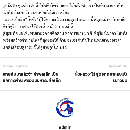
ลูกนิมิตร คุณด้วง ศักดิ์ชัยโชติ ก็พร้อมดวลไม่กลัว เชื่อเราเป็นค่ายมวยอาชีพ
เมื่อโปรโมเตอร์ประกบชกกันได้เราพร้อม
เพราะเชื่อมือ”บิ๊กซ้ง” ผู้ให้ความเป็นธรรมทุกฝ่ายแบบนี้ สนุกแน่ เข่ากับหมัด
สิงห์สุริยา จะชนะได้ตรงน้ำหนัก 3 ปอนด์ นี้
คู่ขุดแพ้ชนะให้แฟนมวยวคอยติดตาม หากประกบมา สิงห์สุริยาไม่กลัว ไม่หนี
พร้อมสร้างตำนานโหดที่สุดของปีนี้ด้วย จะเจอกันวันไหนแฟนมวยรอเวลา
แต่ต้นเดือนตุลาคมนี้ได้ดูมวยคู่นี้แน่นอน
Previous article
Next article
สายลับมาแล้วจ้า กำพลเล็ก เป็น
ผึ้งหลวง”ไร้คู่ต่อกร สละแชมป์
แค่ทางผ่าน พร้อมชนหาญศึกเล็ก
เยาวชน
admin