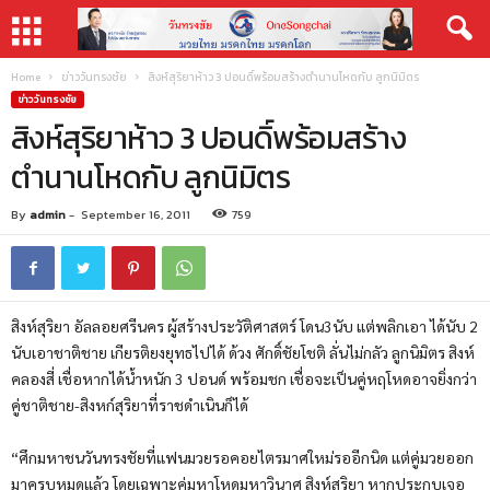
Home
ข่าววันทรงชัย
สิงห์สุริยาห้าว 3 ปอนดิ์พร้อมสร้างตำนานโหดกับ ลูกนิมิตร
ข่าววันทรงชัย
สิงห์สุริยาห้าว 3 ปอนดิ์พร้อมสร้าง
ตำนานโหดกับ ลูกนิมิตร
By
admin
-
September 16, 2011
759
สิงห์สุริยา อัลลอยศรีนคร ผู้สร้างประวัติศาสตร์ โดน3นับ แต่พลิกเอา ได้นับ 2
นับเอาชาติชาย เกียรติยงยุทธไปได้ ด้วง ศักดิ์ชัยโชติ ลั่นไม่กลัว ลูกนิมิตร สิงห์
คลองสี่ เชื่อหากได้น้ำหนัก 3 ปอนด์ พร้อมชก เชื่อจะเป็นคู่หฤโหดอาจยิ่งกว่า
คู่ชาติชาย-สิงหก์สุริยาที่ราชดำเนินก็ได้
“ศึกมหาชนวันทรงชัยที่แฟนมวยรอคอยไตรมาศใหม่รออีกนิด แต่คู่มวยออก
มาครบหมดแล้ว โดยเฉพาะคู่มหาโหดมหาวินาศ สิงห์สุริยา หากประกบเจอ