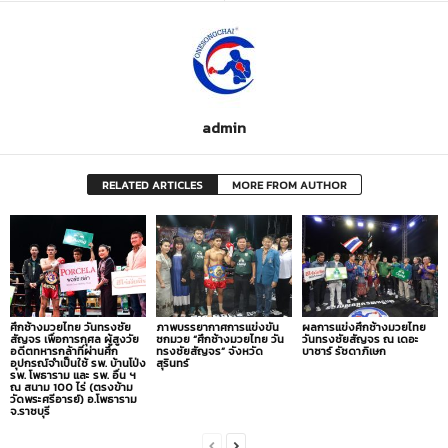
admin
RELATED ARTICLES
MORE FROM AUTHOR
ศึกช้างมวยไทย วันทรงชัย
ภาพบรรยากาศการแข่งขัน
ผลการแข่งศึกช้างมวยไทย
สัญจร เพื่อการกุศล ผู้สูงวัย
ชกมวย “ศึกช้างมวยไทย วัน
วันทรงชัยสัญจร ณ เดอะ
อดีตทหารกล้าที่ผ่านศึก
ทรงชัยสัญจร” จังหวัด
บาซาร์ รัชดาภิเษก
อุปกรณ์จำเป็นใช้ รพ. บ้านโป่ง
สุรินทร์
รพ. โพธาราม และ รพ. อื่น ฯ
ณ สนาม 100 ไร่ (ตรงข้าม
วัดพระศรีอารย์) อ.โพธาราม
จ.ราชบุรี