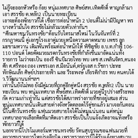
ไม่รู้จะออกหัวหรือ ก้อย หนุ่มเทศบาล ศิษย์สท.เทิดศักดิ์ หาญกล้ามา
เอา สรรชัย ต.หลัก2 เป็นนายทะเบียน
เอาจะต้องพักยาวก็ได้ เชื่อการต่อน้ำหนัก 2 ปอนดิ์ไม่น่ามีปัญหา พร
บางหว้ามั่นใจ สรรชัยไม่กลัวมวยตัวเท่ากันฯ
“ศึกมหาชนวันทรงชัย”ต้อนรับไตรมาสใหม่ ในวันจันทร์ที่ 2
กรกฎาคมนี้ คู่เอกชูโรงเอาคู่มวยเหนือความคาดหมาย เพชร ลูก
มะขามหวาน เดิมพันพร้อมต่อน้ำหนักให้ พิชิตชัย อ.บ.ต.กำพี้ 106-
110 ปอนด์ โดยคัดมวยมรดกวันทรงชัยที่กำลังขึ้นมาอัดแน่นทั้ง
รายการ ไมว่าจะเป้น อองรี ซินบีมวยไทย พบ เดช ส.เพลินจิตร,คนอง
ศึก ศ.ศรีทอง ถอง เพชรเอก ส.มีอนันต์,ตร๋ยูเอส ก.รัชกา ปะทะ
ทักษิณเล็ก ศิษย์ประกายฟ้า และ วีระพงษ์ เกียรติกำธร พบ คนคบได้
ว.วิวัฒนานนท์ฯลฯ
เท่านั้นยังไม่พอ ยังมีคู่มวยที่ถูกคู่อีกคู่หนึง สรรชัย ต.หลัก2 เป็น นาย
ทะเบียน พบ หนุ่มเทศบาล ศิษย์สท.เทิดศักดิ์ มวยคู่นี้รูปร่างสรีระพอ
กัด ความเก่าเท่ากัน แต่สรรชัยได้สภาพร่างกายที่ชกอยู่เสมอ ส่วน
หนุ่มเทศบาลนั้นเดินสายต่างจังหวัดตลอดไร้คู่ชกแล้ว มาเจอกันตอน
นี้ในศึกวันทรงชัย แฟนมวยสบายใจได้ไม่หมูแน่นอน แต่หนุ่ม
เทศบาลอาจเลือกคิดที่มาคิดเอา สรรชัยเป็นใบแจ้งเกิดอาจแท้งหรือ
พักยาวก็ได้
นอกจากนี้โปรโมเตอร์มหาชนทรงชัย รัตนสุบรรณขอแฟนมวยที่
อยากชมรายการใหญ่รออีกนิด เพราะรายการนี้ได้รับแจ้งทางสนาม