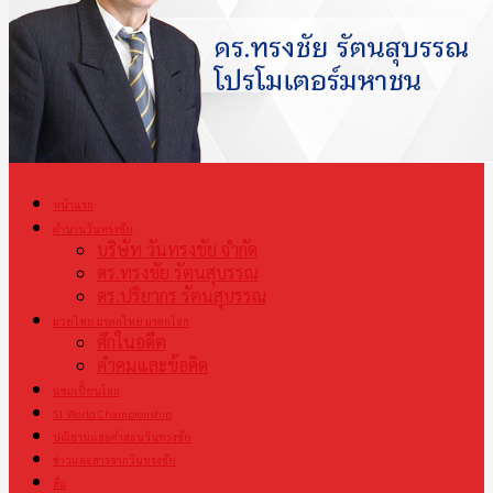
หน้าแรก
ตำนานวันทรงชัย
บริษัท วันทรงชัย จำกัด
ดร.ทรงชัย รัตนสุบรรณ
ดร.ปริยากร รัตนสุบรรณ
มวยไทย มรดกไทย มรดกโลก
ศึกในอดีต
คำคมและข้อคิด
แชมเปี้ยนโลก
S1 World Championship
ปณิธานและคำสอนวันทรงชัย
ข่าวและสารจากวันทรงชัย
สื่อ