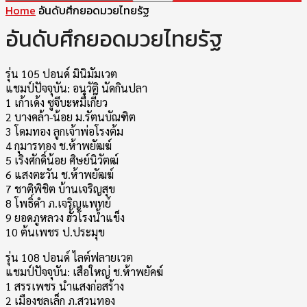
Home
อันดับศึกยอดมวยไทยรัฐ
อันดับศึกยอดมวยไทยรัฐ
รุ่น 105 ปอนด์ มินิมัมเวต
แชมป์ปัจจุบัน: อนุวัติ นัดกินปลา
1 เก้าเด้ง ซูจีบะหมี่เกี๊ยว
2 บางคล้า-น้อย ม.รัตนบัณฑิต
3 โดมทอง ลูกเจ้าพ่อโรงต้ม
4 กุมารทอง ช.ห้าพยัฒฆ์
5 เริงศักดิ์น้อย ศิษย์นิวัตฒ์
6 แสงตะวัน ช.ห้าพยัฒฆ์
7 ชาติพิชิต บ้านเจริญสุข
8 โพธิ์ดำ ภ.เจริญแพทย์
9 ยอดภูหลวง ฮั้วโรงน้ำแข็ง
10 ต้นเพชร ป.ประมุข
รุ่น 108 ปอนด์ ไลต์ฟลายเวต
แชมป์ปัจจุบัน: เสือใหญ่ ช.ห้าพยัคฆ์
1 สรรเพชร นำแสงก่อสร้าง
2 เมืองชลเล็ก ภ.สวนทอง