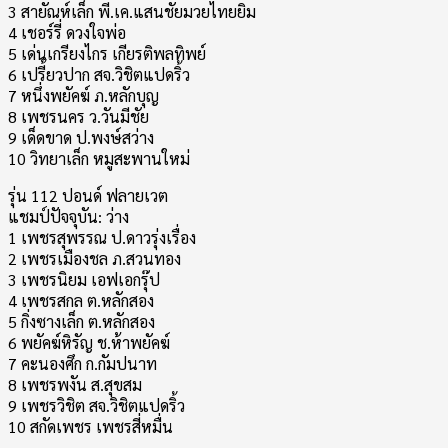
3 สายัณห์เล็ก พี.เค.แสนชัยมวยไทยยิม
4 เชอร์รี่ ดวงใจพ่อ
5 เด่นเกรียงไกร เกียรติพลทิพย์
6 เปรี้ยวปาก สจ.วิชิตแปดริ้ว
7 หนึ่งพยัคฆ์ ภ.หลักบุญ
8 เพชรนคร ว.วันมีชัย
9 เด็ดขาด ป.พงษ์สว่าง
10 วิทยาเล็ก หมูสะพานใหม่
รุ่น 112 ปอนด์ ฟลายเวต
แชมป์ปัจจุบัน: ว่าง
1 เพชรสุพรรณ ป.ดาวรุ่งเรื่อง
2 เพชรเมืองชล ภ.สวนทอง
3 เพชรนิยม เอฟเอกรุ๊ป
4 เพชรสกล ต.หลักสอง
5 กิ่งซางเล็ก ต.หลักสอง
6 พยัคฆ์หิรัญ ช.ห้าพยัคฆ์
7 คะนองศึก ก.กัมปนาท
8 เพชรพงัน ส.สุขสม
9 เพชรวิชิต สจ.วิชิตแปดริ้ว
10 สกัดเพชร เพชรสี่หมื่น