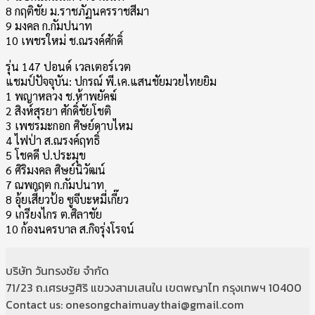
8 กฤติชัย ม.ราชภัฏนครราชสีมา
9 มงคล ก.กัมปนาท
10 เพชรใหม่ ช.ณรงค์ศักดิ์
รุ่น 147 ปอนด์ เวลเตอร์เวต
แชมป์ปัจจุบัน: ปกรณ์ พี.เค.แสนชัยมวยไทยยิม
1 พญาหลวง ช.ห้าพยัคฆ์
2 สิงห์สุรยา ศักดิ์ชัยโชติ
3 เพชรมะกอก ศิษย์ดาบไหม
4 ไฟป่า ส.ณรงค์ฤทธิ์
5 โชคดี ป.ประมุข
6 ศิริมงคล ศิษย์นิวัฒน์
7 ณพกฤต ก.กัมปนาท
8 อุ้ยเสี้ยวป้อ ซูจีบะหมี่เกี๊ยว
9 เกรียงไกร ต.ศิลาชัย
10 ก้องนครบาล ส.กิจรุ่งโรจน์
บริษัท วันทรงชัย จำกัด
71/23 ถ.เศรษฐศิริ แขวงสามเสนใน เขตพญาไท กรุงเทพฯ 10400
Contact us: onesongchaimuaythai@gmail.com