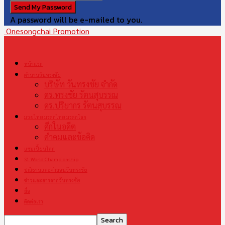
A password will be e-mailed to you.
Onesongchai Promotion
หน้าแรก
ตำนานวันทรงชัย
บริษัท วันทรงชัย จำกัด
ดร.ทรงชัย รัตนสุบรรณ
ดร.ปริยากร รัตนสุบรรณ
มวยไทย มรดกไทย มรดกโลก
ศึกในอดีต
คำคมและข้อคิด
แชมเปี้ยนโลก
S1 World Championship
ปณิธานและคำสอนวันทรงชัย
ข่าวและสารจากวันทรงชัย
สื่อ
ติดต่อเรา