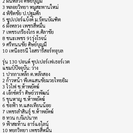
2 ฝนหลวง ศิษย์บุญมี
3 พลอยวิทยา หมูสะพานใหม่
4 พิชิตชัย ป.ปฐมศึก
5 ซุปเปอร์แบ้งค์ ม.รัตนบัณฑิต
6 ผึ้งหลวง เพชรสี่หมื่น
7 เพชรเกรียงไกร ต.ศิลาชัย
8 ชนะเพชร 91รุ่งโรจน์
9 ศรีทนนชัย ศิษย์บุญมี
10 เหนือธรนี ไอสรารีสอร์ทอุบล
รุ่น 130 ปอนด์ ซุปเปอร์เฟเธอร์เวต
แชมป์ปัจจุบัน: ว่าง
1 ปากกาเหล็ก ต.หลักสอง
2 ก้าวหน้า พีเคแสนชัยมวยไทยยิม
3 ไวไฟ ช.ห้าพยัคฆ์
4 เอ็กซ์ตร้า ศิษย์วรพัฒน์
5 ขุนหาญ ช.ห้าพยัคฆ์
6 ช่อฟ้า ท.แสงเทียนน้อย
7 เพชรลำสินธุ์ ช.ห้าพยัคฆ์
8 ทวน ก.กัมปนาท
9 ฟ้าสะท้าน อาร์แอไลน์
10 หยกวิทยา เพชรสี่หมื่น