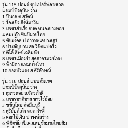
รุ่น 115 ปอนด์ ซุปเปอร์ฟลายเวต
แชมป์ปัจจุบัน: ว่าง
1 ปืนกล ต.สุรัตน์
2 ร้องเชิง สิงห์มาวิน
3 เพชรสำเร็จ อบต.หนองยางทอย
4 คมปฏัก ซินบีมวยไทย
5 ขัยมงคล ป.อ่าวทะเลบางเสร่
6 ประจัญบาน สจ.วิชิตแปดริ้ว
7 ตีโต้ ศิษย์เฉลิมชัย
8 เพชรเมืองย่า สุดสาครมวยไทย
9 ฟ้ามีตา แทมบางไทร
10 ยอดบัวแดง ส.ศิริลักษณ์
รุ่น 118 ปอนด์ แบนตัมเวต
แชมป์ปัจจุบัน: ว่าง
1 กุมารดอย ส.จิตรภักดี
2 เพชรชาติชาย ชาวไร่อ้อย
3 ขวัญโดม ต่อมีนบุรี
4 สุริยันต์เล็ก อบต.กำพี้
5 ดอกไม้เงิน ป.พงษ์สว่าง
6 พิชิตชัย พี.เค.แสนชัยมวยไทยยิม