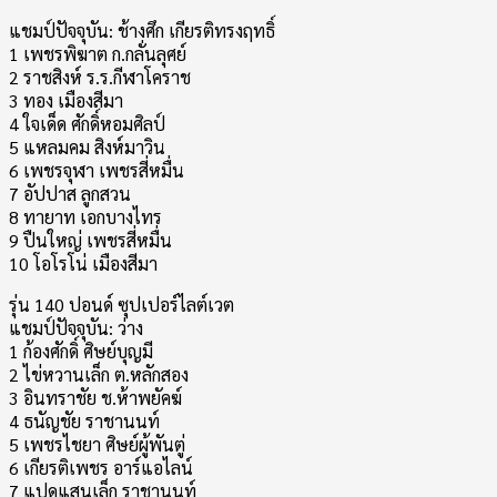
แชมป์ปัจจุบัน: ช้างศึก เกียรติทรงฤทธิ์
1 เพชรพิฆาต ก.กลั่นลุศย์
2 ราชสิงห์ ร.ร.กีฬาโคราช
3 ทอง เมืองสีมา
4 ใจเด็ด ศักดิ์หอมศิลป์
5 แหลมคม สิงห์มาวิน
6 เพชรจุฬา เพชรสี่หมื่น
7 อัปปาส ลูกสวน
8 ทายาท เอกบางไทร
9 ปืนใหญ่ เพชรสี่หมื่น
10 โอโรโน่ เมืองสีมา
รุ่น 140 ปอนด์ ซุปเปอร์ไลต์เวต
แชมป์ปัจจุบัน: ว่าง
1 ก้องศักดิ์ ศิษย์บุญมี
2 ไข่หวานเล็ก ต.หลักสอง
3 อินทราชัย ช.ห้าพยัคฆ์
4 ธนัญชัย ราชานนท์
5 เพชรไชยา ศิษย์ผู้พันตู่
6 เกียรติเพชร อาร์แอไลน์
7 แปดแสนเล็ก ราชานนท์