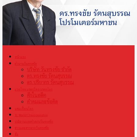
หน้าแรก
ตำนานวันทรงชัย
บริษัท วันทรงชัย จำกัด
ดร.ทรงชัย รัตนสุบรรณ
ดร.ปริยากร รัตนสุบรรณ
มวยไทย มรดกไทย มรดกโลก
ศึกในอดีต
คำคมและข้อคิด
แชมเปี้ยนโลก
S1 World Championship
ปณิธานและคำสอนวันทรงชัย
ข่าวและสารจากวันทรงชัย
สื่อ